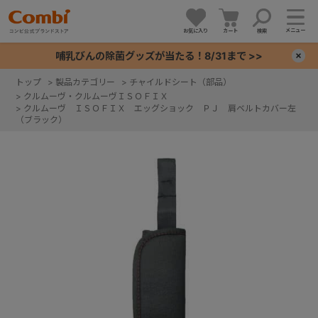
メニュー
お気に入り
カート
検索
哺乳びんの除菌グッズが当たる！8/31まで >>
×
トップ
>
製品カテゴリー
>
チャイルドシート（部品）
>
クルムーヴ・クルムーヴＩＳＯＦＩＸ
+
>
クルムーヴ ＩＳＯＦＩＸ エッグショック ＰＪ 肩ベルトカバー左
（ブラック）
+
+
+