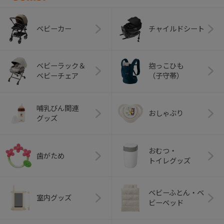
ベビーカー
チャイルドシート
ベビーラック＆
抱っこひも
ベビーチェア
（子守帯）
哺乳びん関連
おしゃぶり
グッズ
おむつ・
歯がため
トイレグッズ
ベビーふとん・ベ
室内グッズ
ビーベッド