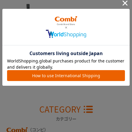
クルムーヴ ＩＳＯ
ＦＩＸ エッグショ
ック ＰＪ 肩ベル
トカバー左（ブラッ
ク）
￥2,750
CATEGORY
カテゴリー
（コンビ）