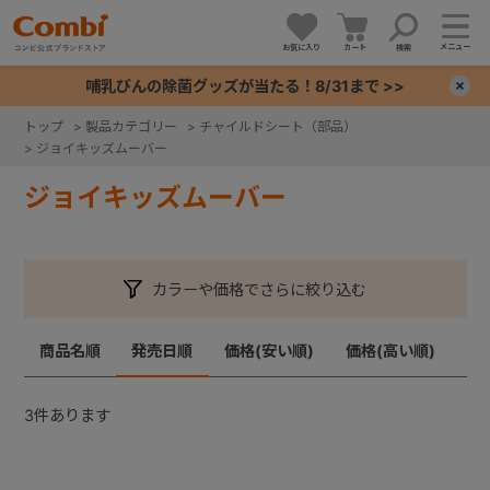
メニュー
お気に入り
カート
検索
哺乳びんの除菌グッズが当たる！8/31まで >>
×
トップ
>
製品カテゴリー
>
チャイルドシート（部品）
>
ジョイキッズムーバー
+
ジョイキッズムーバー
+
+
カラーや価格でさらに絞り込む
+
商品名順
発売日順
価格(安い順)
価格(高い順)
3
件あります