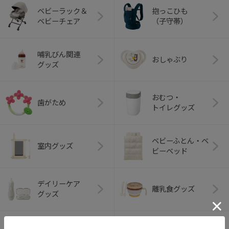
ベビーラック＆
抱っこひも
ベビーチェア
（子守帯）
哺乳びん関連
おしゃぶり
グッズ
おむつ・
歯がため
トイレグッズ
ベビーふとん・ベ
室内グッズ
ビーベッド
デイリーケア
離乳食グッズ
グッズ