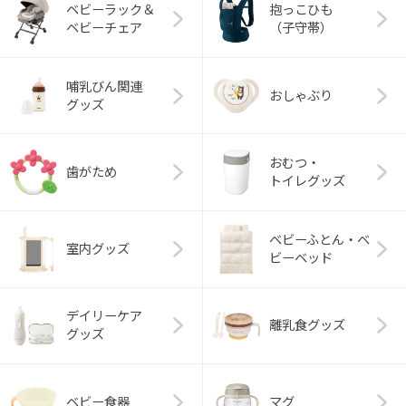
ベビーラック＆
抱っこひも
ベビーチェア
（子守帯）
哺乳びん関連
おしゃぶり
グッズ
おむつ・
歯がため
トイレグッズ
ベビーふとん・ベ
室内グッズ
ビーベッド
デイリーケア
離乳食グッズ
グッズ
ベビー食器
マグ