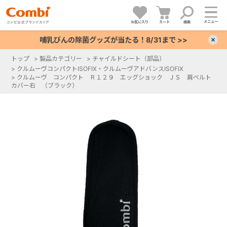
メニュー
お気に入り
カート
検索
哺乳びんの除菌グッズが当たる！8/31まで >>
×
トップ
>
製品カテゴリー
>
チャイルドシート（部品）
>
クルムーヴコンパクトISOFIX・クルムーヴアドバンスISOFIX
+
>
クルムーヴ コンパクト Ｒ１２９ エッグショック ＪＳ 肩ベルト
カバー右 （ブラック）
+
+
+