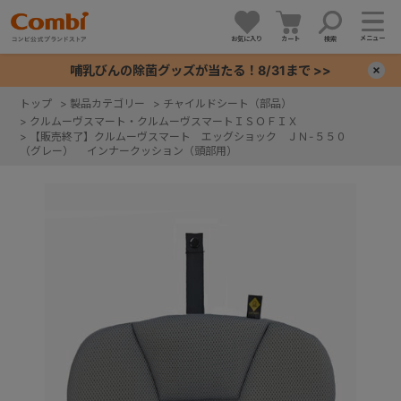
メニュー
お気に入り
カート
検索
哺乳びんの除菌グッズが当たる！8/31まで >>
×
トップ
>
製品カテゴリー
>
チャイルドシート（部品）
>
クルムーヴスマート・クルムーヴスマートＩＳＯＦＩＸ
+
>
【販売終了】クルムーヴスマート エッグショック ＪＮ-５５０
（グレー） インナークッション（頭部用）
+
+
+