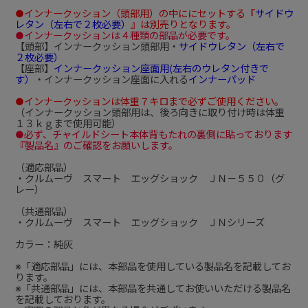
●インナークッション（頭部用）の中ににセットする『
サイドウ
レタン（左右で２枚必要）
』は別売りとなります。
●インナークッションは４種類の部品が必要です。
【頭部】インナークッション頭部用・
サイドウレタン（左右で
２枚必要）
【座部】
インナークッション座面用(左右のウレタン付きで
す）
・インナークッション座面に入れる
インナーパッド
●インナークッションは体重７キロまで必ずご使用ください。
（インナークッション頭部用は、後ろ向きに取り付け時は体重
１３ｋｇまで使用可能）
●必ず、チャイルドシート本体背もたれの裏側に貼っております
『製品名』のご確認をお願いします。
（適応部品）
・クルムーヴ スマート エッグショック ＪＮ－５５０（グ
レー）
（共通部品）
・クルムーヴ スマート エッグショック ＪＮシリーズ
カラー：純灰
※「適応部品」には、本部品を使用している製品名を記載してお
ります。
※「共通部品」には、本部品を共通してお使いいただける製品名
を記載しております。