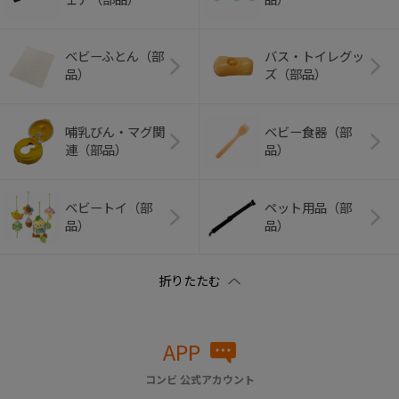
ベビーふとん（部
バス・トイレグッ
品）
ズ（部品）
哺乳びん・マグ関
ベビー食器（部
連（部品）
品）
ベビートイ（部
ペット用品（部
品）
品）
APP
コンビ 公式アカウント