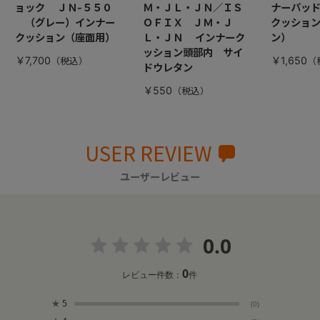
ョック ＪＮ-５５０
Ｍ・ＪＬ・ＪＮ／ＩＳ
ナーパッ
（グレー）インナー
ＯＦＩＸ ＪＭ・Ｊ
クッション
クッション（座面用）
Ｌ・ＪＮ インナーク
ン）
ッション頭部内 サイ
￥7,700
￥1,650
ドウレタン
￥550
USER REVIEW
ユーザーレビュー
0.0
0
レビュー件数：
件
★
5
(0)