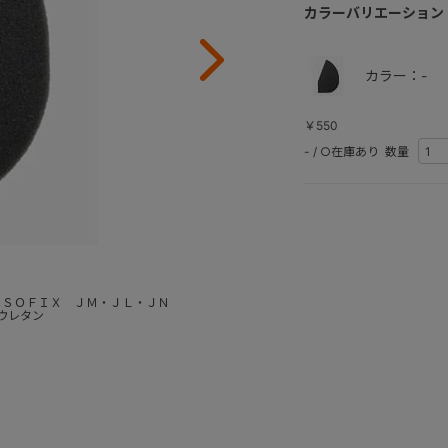
カラーバリエーション
カラー：-
￥550
-
/
○在庫あり
数量
ＩＳＯＦＩＸ ＪＭ・ＪＬ・ＪＮ
ウレタン