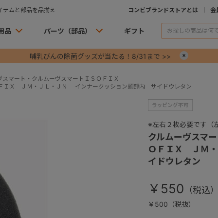
イテムと部品を品揃え
コンビブランドストアとは
会
用品
パーツ（部品）
ギフト
哺乳びんの除菌グッズが当たる！8/31まで >>
×
ヴスマート・クルムーヴスマートＩＳＯＦＩＸ
ＦＩＸ ＪＭ・ＪＬ・ＪＮ インナークッション頭部内 サイドウレタン
※左右２枚必要です（
クルムーヴスマー
ＯＦＩＸ ＪＭ
イドウレタン
￥550
￥500（税抜）