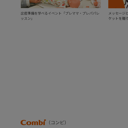
出産準備を学べるイベント「プレママ・プレパパレ
メッセージと
ッスン」
ケットを贈
Combi
（コンビ）