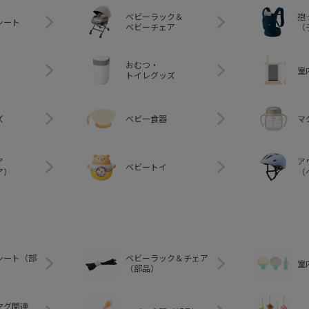
ベビーラック＆
抱
シート
ベビーチェア
（
おむつ・
室
トイレグッズ
ズ
ベビー食器
マ
ア
ア
ベビートイ
ア）
（
シート（部
ベビーラック＆チェア
室
（部品）
マグ関連