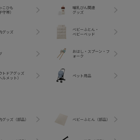
っこひも
哺乳びん関連
子守帯）
グッズ
ベビーふとん・
内グッズ
ベビーベッド
おはし・スプーン・フ
グ
ォーク
ウトドアグッズ
ペット用品
ヘルメット）
内グッズ（部品）
ベビーふとん（部品）