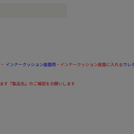
ド
・
インナークッション座面用
・インナークッション座面に入れる
ウレ
い
ります『製品名』のご確認をお願いします