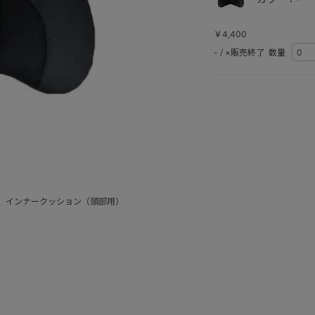
￥4,400
-
/
×販売終了
数量
 インナークッション（頭部用）