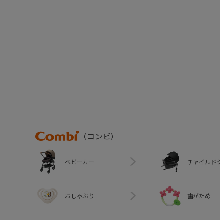
Combi
（コンビ）
ベビーカー
チャイルド
おしゃぶり
歯がため