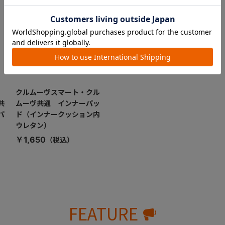
クルムーヴスマート・クル
共
ムーヴ共通 インナーパッ
パ
ド（インナークッション内
ウレタン）
￥1,650
FEATURE