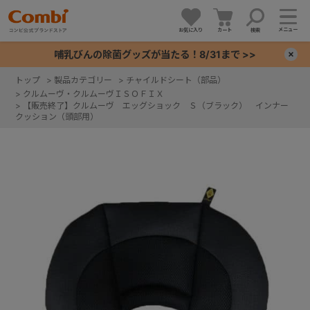
メニュー
お気に入り
カート
検索
哺乳びんの除菌グッズが当たる！8/31まで >>
×
トップ
>
製品カテゴリー
>
チャイルドシート（部品）
>
クルムーヴ・クルムーヴＩＳＯＦＩＸ
+
>
【販売終了】クルムーヴ エッグショック Ｓ（ブラック） インナー
クッション（頭部用）
+
+
+