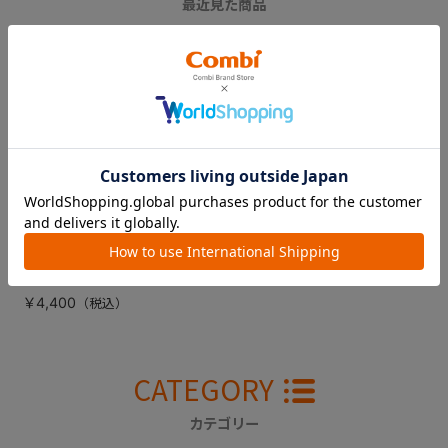
最近見た商品
【販売終了】クルム
ーヴ エッグショッ
ク Ｓ（ブラッ
ク） インナークッ
ション（頭部用）
￥4,400
CATEGORY
カテゴリー