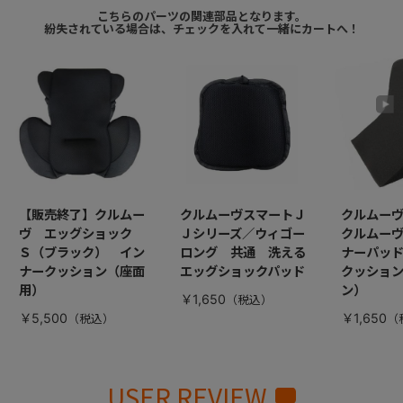
こちらのパーツの関連部品となります。
紛失されている場合は、チェックを入れて一緒にカートへ！
【販売終了】クルムー
クルムーヴスマートＪ
クルムー
ヴ エッグショック
Ｊシリーズ／ウィゴー
クルムー
Ｓ（ブラック） イン
ロング 共通 洗える
ナーパッ
ナークッション（座面
エッグショックパッド
クッション
用）
ン）
￥1,650
￥5,500
￥1,650
USER REVIEW