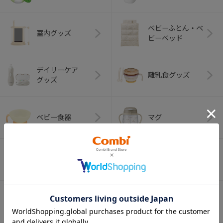
ベビーふとん・ベ
室内グッズ
ビーベッド
デイリーケア
離乳食グッズ
グッズ
ベビー食器
マグ
おはし・スプー
お食事エプロン
ン・フォーク
オーラルケア
ベビートイ
（お口のケア）