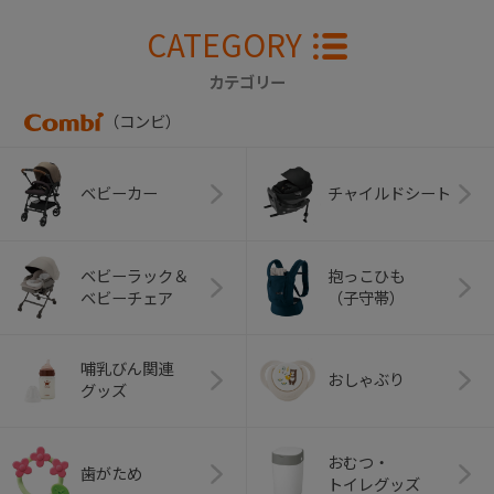
CATEGORY
カテゴリー
（コンビ）
ベビーカー
チャイルドシート
ベビーラック＆
抱っこひも
ベビーチェア
（子守帯）
哺乳びん関連
おしゃぶり
グッズ
おむつ・
歯がため
トイレグッズ