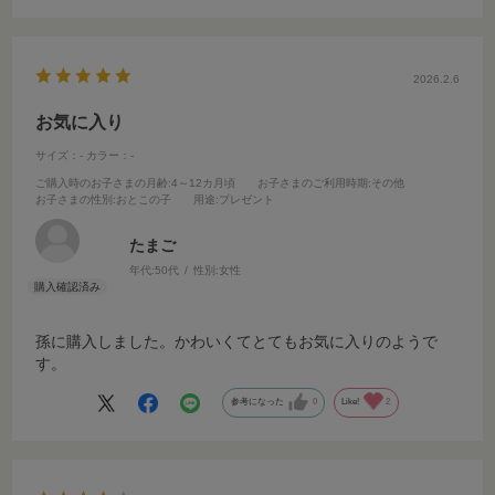
2026.2.6
お気に入り
サイズ：-
カラー：-
ご購入時のお子さまの月齢
:4～12カ月頃
お子さまのご利用時期
:その他
お子さまの性別
:おとこの子
用途
:プレゼント
たまご
年代:
50代
性別:
女性
孫に購入しました。かわいくてとてもお気に入りのようで
す。
参考になった
0
Like!
2