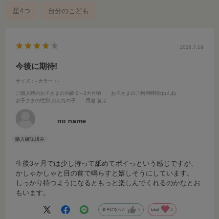
星4つ
自分のこども
2026.7.18
今後に期待!
サイズ：-
カラー：-
ご購入時のお子さまの月齢
:0～3カ月頃
お子さまのご利用時期
:ねんね
お子さまの性別
:おんなの子
用途
:遊ぶ
no name
生後3ヶ月では少し持って舐めてポイっという感じですが、
かしゃかしゃと目の前で鳴らすと嬉しそうにしています。
しっかり持つようになるともっと楽しんでくれるのかなとお
もいます。
参考になった
0
Like!
2