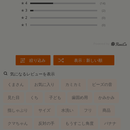
★
4
(14)
★
3
(2)
★
2
(0)
★
1
(0)
絞り込み
表示：新しい順
気になるレビューを表示
くまさん
お気に入り
カミカミ
ビーズの音
見た目
くち
子ども
歯固め用
かみかみ
指しゃぶり
サイズ
水洗い
フリ
商品
クマちゃん
反対の手
もうすこし角度
バナナ