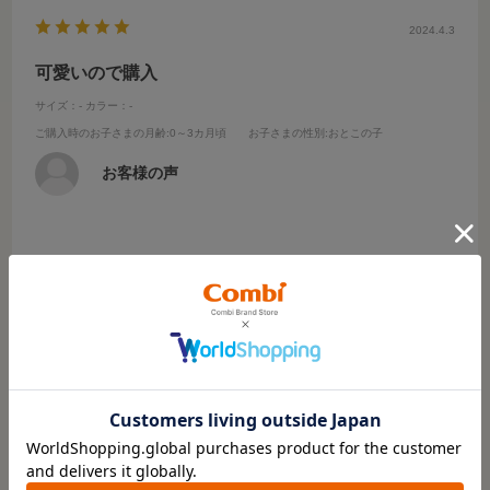
2024.4.3
可愛いので購入
サイズ：-
カラー：-
ご購入時のお子さまの月齢
:0～3カ月頃
お子さまの性別
:おとこの子
お客様の声
これから使う予定です
ビーズの音は小さいです
参考になった
0
Like!
0
もっと見る
絞り込み
表示：新しい順