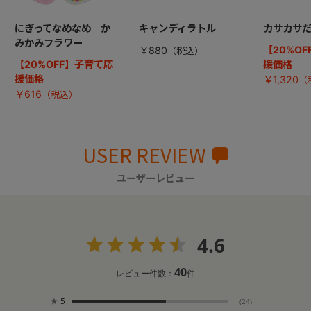
にぎってなめなめ か
キャンディラトル
カサカサ
みかみフラワー
【20%O
￥880
【20%OFF】子育て応
援価格
援価格
￥1,320
￥616
USER REVIEW
ユーザーレビュー
4.6
40
レビュー件数：
件
★
5
(24)