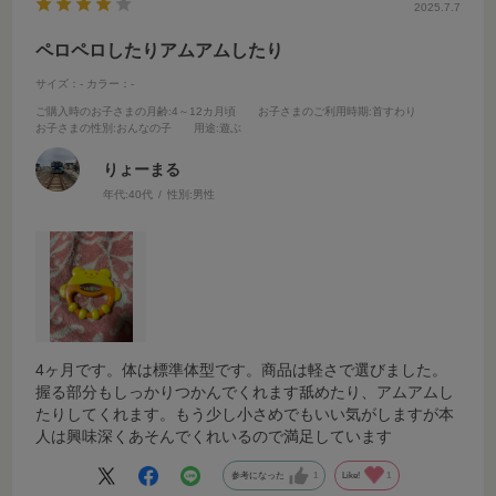
2025.7.7
ペロペロしたりアムアムしたり
サイズ：-
カラー：-
ご購入時のお子さまの月齢
:4～12カ月頃
お子さまのご利用時期
:首すわり
お子さまの性別
:おんなの子
用途
:遊ぶ
りょーまる
年代:
40代
性別:
男性
4ヶ月です。体は標準体型です。商品は軽さで選びました。
握る部分もしっかりつかんでくれます舐めたり、アムアムし
たりしてくれます。もう少し小さめでもいい気がしますが本
人は興味深くあそんでくれいるので満足しています
参考になった
1
Like!
1