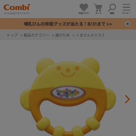
メニュー
お気に入り
カート
検索
哺乳びんの除菌グッズが当たる！8/31まで >>
×
トップ
>
製品カテゴリー
>
歯がため
>
くまさんカミカミ
+
+
+
+