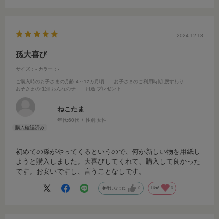
2024.12.18
孫大喜び
サイズ：-
カラー：-
ご購入時のお子さまの月齢
:4～12カ月頃
お子さまのご利用時期
:腰すわり
お子さまの性別
:おんなの子
用途
:プレゼント
ねこたま
年代:
60代
性別:
女性
初めての孫がやってくるというので、何か新しい物を用紙し
ようと購入しました。大喜びしてくれて、購入して良かった
です。お安いですし、言うことなしです。
参考になった
0
Like!
3