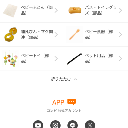
ベビーふとん（部
バス・トイレグッ
品）
ズ（部品）
哺乳びん・マグ関
ベビー食器（部
連（部品）
品）
ベビートイ（部
ペット用品（部
品）
品）
APP
コンビ 公式アカウント