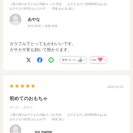
ご購入時のお子さまの月齢
:0～3カ月頃
お子さまのご利用時期
:ねんね
お子さまの性別
:おんなの子
用途
:ねんね,遊ぶ
あやな
年代:
30代
性別:
女性
カラフルでとってもかわいいです。
カサカサ音も効いて助かります。
参考になった
0
Like!
2
2025.10.23
初めてのおもちゃ
サイズ：-
カラー：-
ご購入時のお子さまの月齢
:0～3カ月頃
お子さまのご利用時期
:ねんね
お子さまの性別
:おんなの子
用途
:遊ぶ
no name