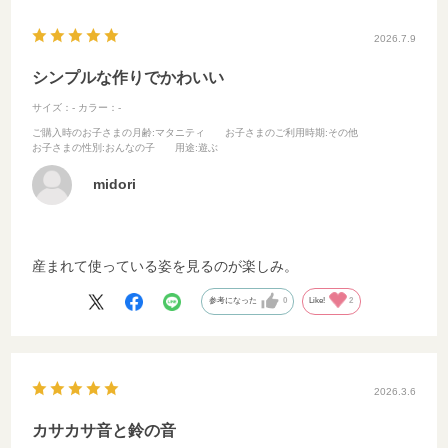
2026.7.9
シンプルな作りでかわいい
サイズ：-
カラー：-
ご購入時のお子さまの月齢
:マタニティ
お子さまのご利用時期
:その他
お子さまの性別
:おんなの子
用途
:遊ぶ
midori
産まれて使っている姿を見るのが楽しみ。
参考になった
0
Like!
2
2026.3.6
カサカサ音と鈴の音