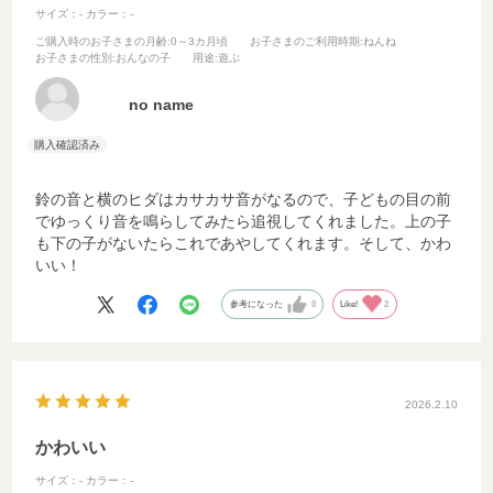
サイズ：-
カラー：-
ご購入時のお子さまの月齢
:0～3カ月頃
お子さまのご利用時期
:ねんね
お子さまの性別
:おんなの子
用途
:遊ぶ
no name
鈴の音と横のヒダはカサカサ音がなるので、子どもの目の前
でゆっくり音を鳴らしてみたら追視してくれました。上の子
も下の子がないたらこれであやしてくれます。そして、かわ
いい！
参考になった
0
Like!
2
2026.2.10
かわいい
サイズ：-
カラー：-