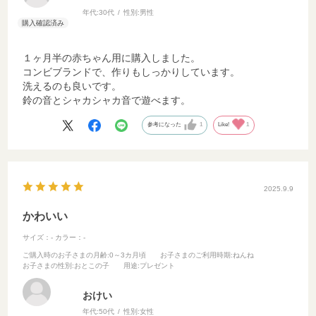
年代:
30代
性別:
男性
１ヶ月半の赤ちゃん用に購入しました。
コンビブランドで、作りもしっかりしています。
洗えるのも良いです。
鈴の音とシャカシャカ音で遊べます。
参考になった
1
Like!
1
2025.9.9
かわいい
サイズ：-
カラー：-
ご購入時のお子さまの月齢
:0～3カ月頃
お子さまのご利用時期
:ねんね
お子さまの性別
:おとこの子
用途
:プレゼント
おけい
年代:
50代
性別:
女性