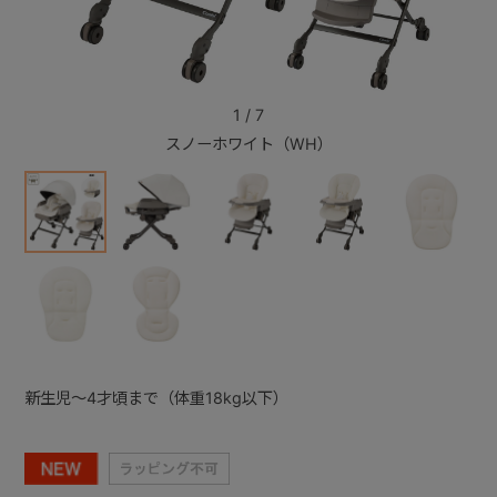
+
1
/
7
+
スノーホワイト（WH）
新生児～4才頃まで（体重18kg以下）