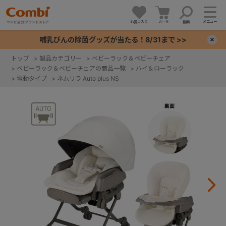
メニュー
お気に入り
カート
検索
哺乳びんの除菌グッズが当たる！8/31まで >>
×
トップ
>
製品カテゴリー
>
ベビーラック＆ベビーチェア
>
ベビーラック＆ベビーチェアの商品一覧
>
ハイ＆ローラック
+
>
電動タイプ
>
ネムリラ Auto plus NS
+
+
+