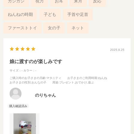
ガジガジ
視力
お耳
来月
反応
ねんねの時期
子ども
手首や足首
ファーストトイ
女の子
ネット
2025.9.25
娘に渡すのが楽しみです
サイズ：-
カラー：-
ご購入時のお子さまの月齢
:マタニティ
お子さまのご利用時期
:ねんね
お子さまの性別
:おんなの子
用途
:プレゼント,おでかけ,遊ぶ
のりちゃん