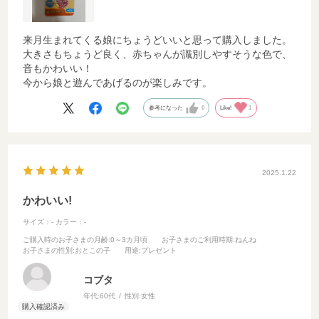
来月生まれてくる娘にちょうどいいと思って購入しました。
大きさもちょうど良く、赤ちゃんが識別しやすそうな色で、
音もかわいい！
今から娘と遊んであげるのが楽しみです。
参考になった
0
Like!
1
2025.1.22
かわいい!
サイズ：-
カラー：-
ご購入時のお子さまの月齢
:0～3カ月頃
お子さまのご利用時期
:ねんね
お子さまの性別
:おとこの子
用途
:プレゼント
コブタ
年代:
60代
性別:
女性