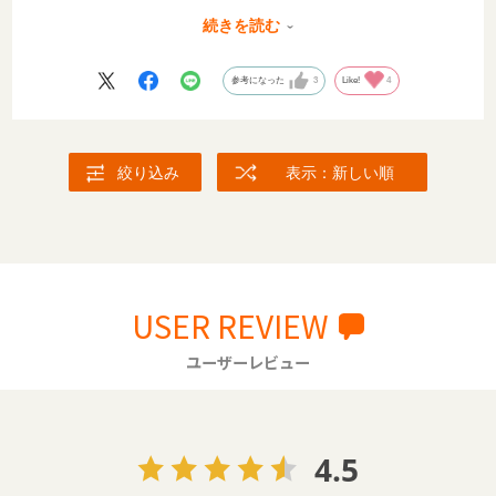
「はじめてフリフリはめちゃくちゃ反応がよくて、3ヵ月後
続きを読む
半位からの物を掴む練習にも使いました。 握る部分が細いの
で赤ちゃんの小さい手でも握れて、手を振ると音が鳴るので
参考になった
3
Like!
4
嬉しそうでした。」
「布製で軽いため、低月齢から反応が良く、1人遊びにも活
躍し、親としてもとても助かっています。見た目もかわいい
絞り込み
表示：新しい順
です！」
「タオルの生地が好きで、肌触りが良いのか、子どもが気に
入って触っています。他のおもちゃはプラスチック製のもの
があり振り回すと危ないですが、こちらは安心安全に赤ちゃ
んに使って遊んでもらえるのが気に入っています。」
USER REVIEW
「追視をする頃に活躍しました。見えやすい色でつくられて
いるからかなと思います。 」
ユーザーレビュー
「赤ちゃんの手首につけられるので、赤ちゃんがきちんと握
る前から使うことができ、外で落とさずに済み、使いやすか
ったです。視認しやすい色合いで、赤ちゃんが早くから目で
4.5
追ってくれました。 」