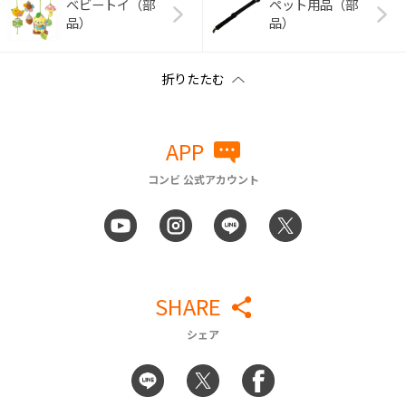
ベビートイ（部
ペット用品（部
品）
品）
APP
コンビ 公式アカウント
SHARE
シェア