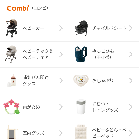
（コンビ）
ベビーカー
チャイルドシート
ベビーラック＆
抱っこひも
ベビーチェア
（子守帯）
哺乳びん関連
おしゃぶり
グッズ
おむつ・
歯がため
トイレグッズ
ベビーふとん・ベ
室内グッズ
ビーベッド