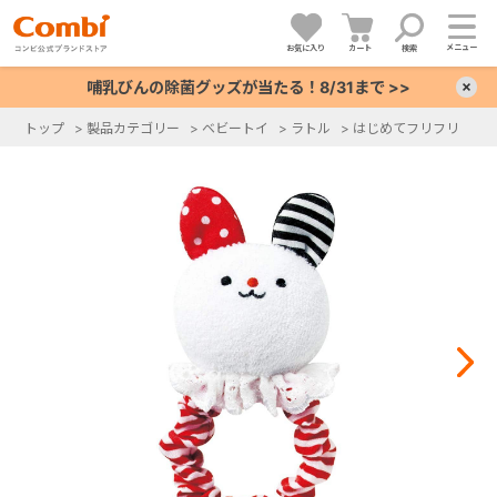
メニュー
お気に入り
カート
検索
哺乳びんの除菌グッズが当たる！8/31まで >>
×
トップ
>
製品カテゴリー
>
ベビートイ
>
ラトル
>
はじめてフリフリ
+
+
+
+