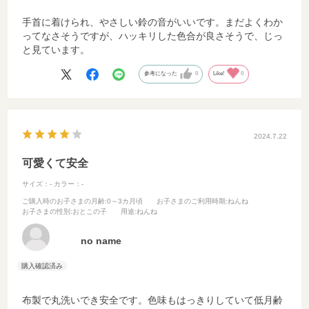
手首に着けられ、やさしい鈴の音がいいです。まだよくわか
ってなさそうですが、ハッキリした色合が良さそうで、じっ
と見ています。
参考になった
0
Like!
0
2024.7.22
可愛くて安全
サイズ：-
カラー：-
ご購入時のお子さまの月齢
:0～3カ月頃
お子さまのご利用時期
:ねんね
お子さまの性別
:おとこの子
用途
:ねんね
no name
布製で丸洗いでき安全です。色味もはっきりしていて低月齢