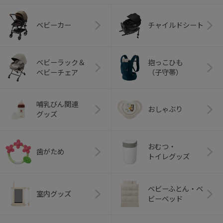
ベビーカー
チャイルドシート
+
+
ベビーラック＆
抱っこひも
ベビーチェア
（子守帯）
哺乳びん関連
おしゃぶり
グッズ
おむつ・
歯がため
トイレグッズ
ベビーふとん・ベ
室内グッズ
ビーベッド