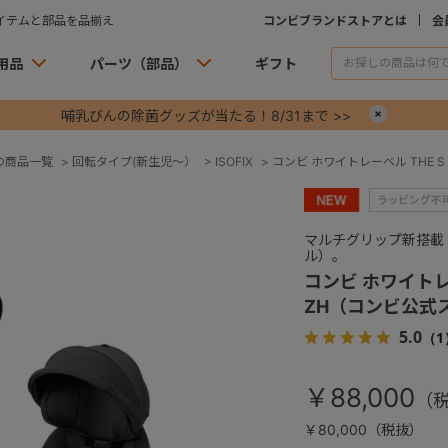
イテムと部品を品揃え
コンビブランドストアとは
会
用品
パーツ（部品）
ギフト
哺乳びんの除菌グッズが当たる！8/31まで >>
×
の商品一覧
>
回転タイプ(新生児～）
>
ISOFIX
>
コンビ ホワイトレーベル THE S
マルチグリップ新搭載！
ル）。
コンビ ホワイトレー
ZH（コンビ公式
5.0
（1
￥88,000
￥80,000（税抜）