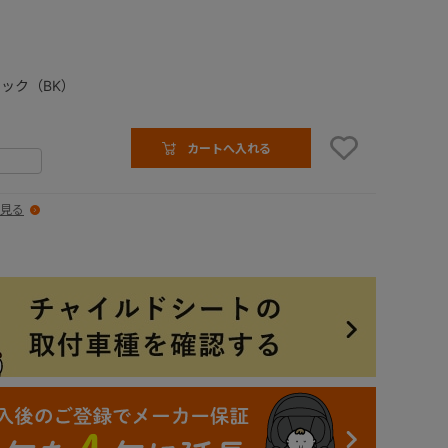
ック（BK）
カートへ入れる
見る