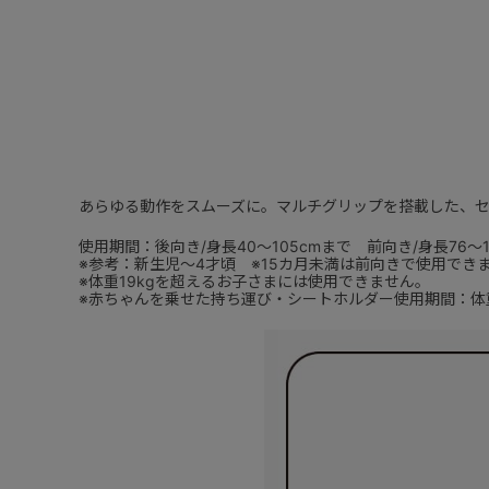
あらゆる動作をスムーズに。マルチグリップを搭載した、
使用期間：後向き/身長40～105cmまで 前向き/身長76～1
※参考：新生児～4才頃 ※15カ月未満は前向きで使用でき
※体重19kgを超えるお子さまには使用できません。
※赤ちゃんを乗せた持ち運び・シートホルダー使用期間：体