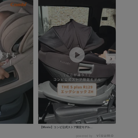
【Movie】コンビ公式ストア限定モデル...
【Movie
powered by