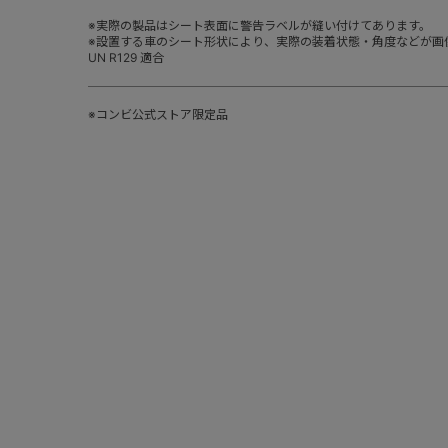
※実際の製品はシート表面に警告ラベルが縫い付けてあります。
※設置する車のシート形状により、実際の装着状態・角度などが画
UN R129 適合
※コンビ公式ストア限定品