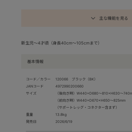
主な機能を見る
新生児～4才頃（身長40cm～105cmまで）
基本情報
コード／カラー
120066 ブラック（BK）
JANコード
4972990200660
サイズ
（後向き時）W440×D680～810×H630～740
（前向き時）W440×D670×H650～825mm
（サポートレッグ・コネクター含まず）
重量
13.8kg
発売日
2026/6/19