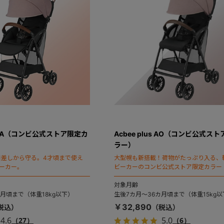
us MA（コンビ公式ストア限定カ
Acbee plus AO（コンビ公式ス
ラー）
日差しから守る。4才頃まで使え
大型幌も新搭載！荷物がたっぷり入る、
ーカー。
ビーカーのコンビ公式ストア限定カラー（
モデル）。
対象月齢
カ月頃まで（体重18kg以下）
生後7カ月～36カ月頃まで（体重15kg
￥32,890
4.6
5.0
（27）
（6）