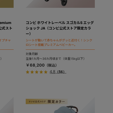
emium
コンビ ホワイトレーベル スゴカルS エッグ
ビ公式スト
ショック JA（コンビ公式ストア限定カラ
ー）
イプチャ
シートが動いて赤ちゃんがグッと近付く！シンク
ロシート搭載プレミアムベビーカー。
対象月齢
で）
生後1カ月～36カ月頃まで（体重15kg以下）
￥68,200
4.8
（56）