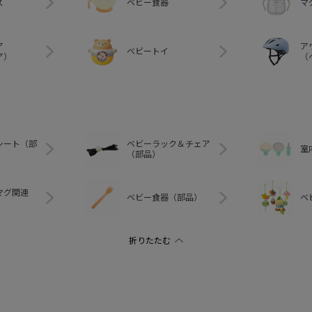
ズ
ベビー食器
マ
ア
ア
ベビートイ
ア）
（
シート（部
ベビーラック＆チェア
室
（部品）
マグ関連
ベビー食器（部品）
ベ