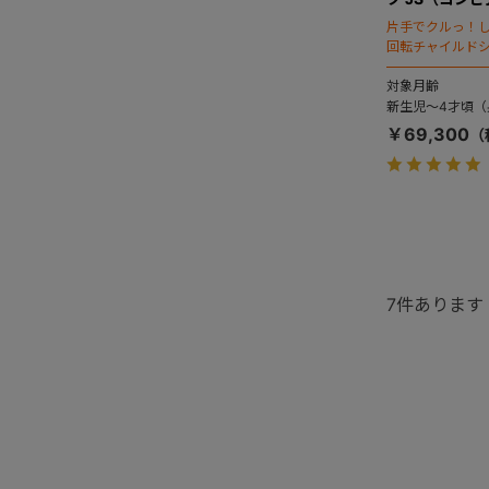
片手でクルっ！
回転チャイルド
対象月齢
新生児～4才頃（身
￥69,300
7
件あります