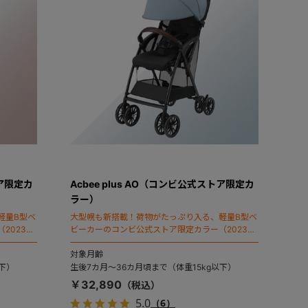
トア限定カ
Acbee plus AO（コンビ公式ストア限定カ
ラー）
軽量B型ベ
大型幌も新搭載！荷物がたっぷり入る、軽量B型ベ
2023年
ビーカーのコンビ公式ストア限定カラー（2023年
モデル）。
対象月齢
以下）
生後7カ月～36カ月頃まで（体重15kg以下）
￥32,890
5.0
（6）