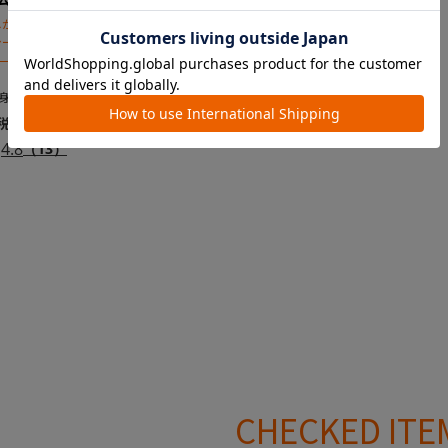
しかも、コンパクト！乗せやすい
シート。
長40cm～105cmまで）
4.8
（13）
CHECKED ITE