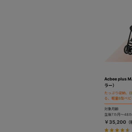
Acbee pl
ラー）
たっぷり収納、
る、軽量B型ベビ
対象月齢
生後7カ月～48
￥35,200