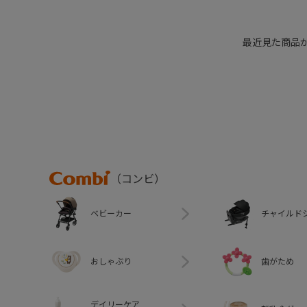
最近見た商品
Combi
（コンビ）
ベビーカー
チャイルド
おしゃぶり
歯がため
デイリーケア