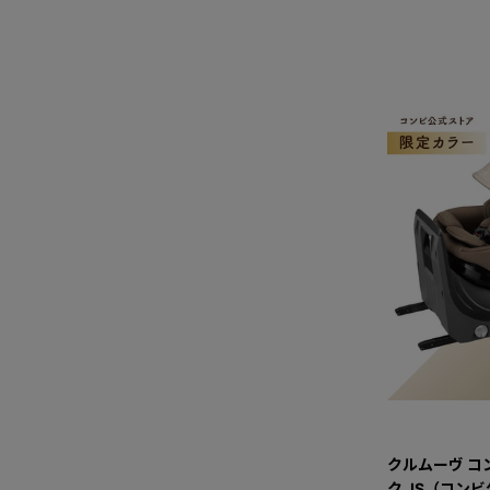
クルムーヴ コン
ク JS（コン