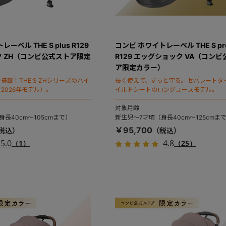
ーベル THE S plus R129
コンビ ホワイトレーベル THE S pr
 ZH（コンビ公式ストア限定
R129 エッグショック VA（コン
ア限定カラー）
載！THE S ZHシリーズのハイ
長く使えて、ずっと守る。セパレートタ
2026年モデル）。
イルドシートのロングユースモデル。
対象月齢
長40cm～105cmまで）
新生児～7才頃（身長40cm～125cmま
￥95,700
5.0
4.8
（1）
（25）