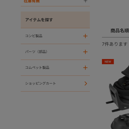
在庫有無
＋
アイテムを探す
商品名順
コンビ製品
＋
7
件あります
パーツ（部品）
＋
コムペット製品
＋
ショッピングカート