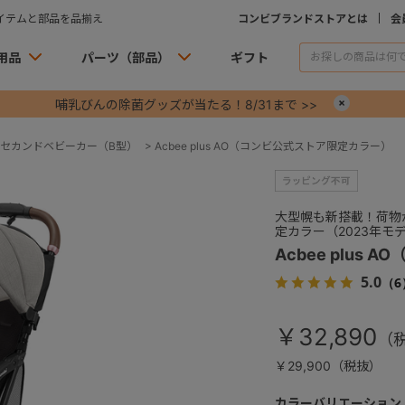
イテムと部品を品揃え
コンビブランドストアとは
会
用品
パーツ（部品）
ギフト
哺乳びんの除菌グッズが当たる！8/31まで >>
×
セカンドベビーカー（B型）
>
Acbee plus AO（コンビ公式ストア限定カラー）
大型幌も新搭載！荷物
定カラー（2023年モ
Acbee plus
5.0
（6
￥32,890
￥29,900（税抜）
カラーバリエーション