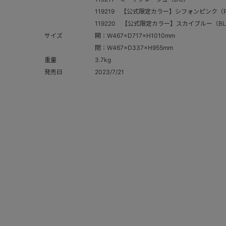
119219 【公式限定カラー】シフォンピンク（P
119220 【公式限定カラー】スカイブルー（B
サイズ
開：W467×D717×H1010mm
閉：W467×D337×H955mm
重量
3.7kg
発売日
2023/7/21