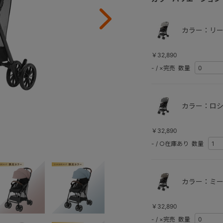
カラー：リー
￥32,890
-
/
×完売
数量
カラー：ロシ
￥32,890
-
/
○在庫あり
数量
カラー：ミー
￥32,890
-
/
×完売
数量