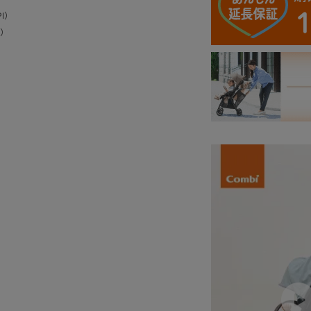
I）
L）