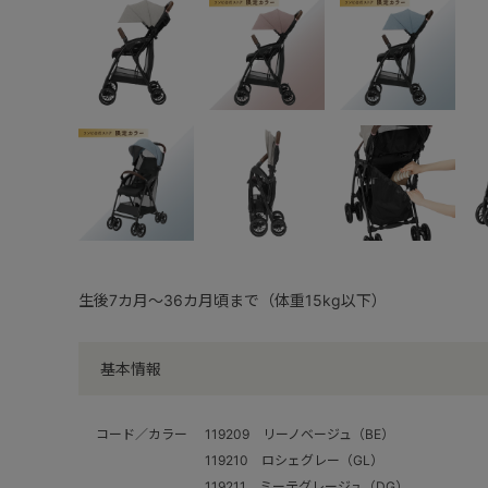
生後7カ月～36カ月頃まで（体重15kg以下）
基本情報
コード／カラー
119209 リーノベージュ（BE）
119210 ロシェグレー（GL）
119211 ミーテグレージュ（DG）