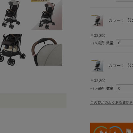
カラー：【公
￥32,890
-
/
×完売
数量
カラー：【公
￥32,890
-
/
×完売
数量
この製品のよくある質問を