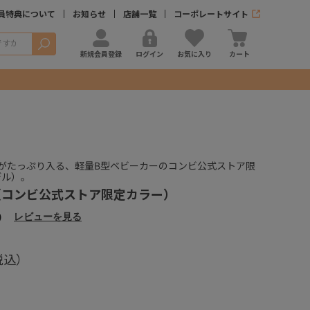
員特典について
お知らせ
店舗一覧
コーポレートサイト
検索
新規会員登録
ログイン
お気に入り
カート
がたっぷり入る、軽量B型ベビーカーのコンビ公式ストア限
デル）。
 AO（コンビ公式ストア限定カラー）
）
レビューを見る