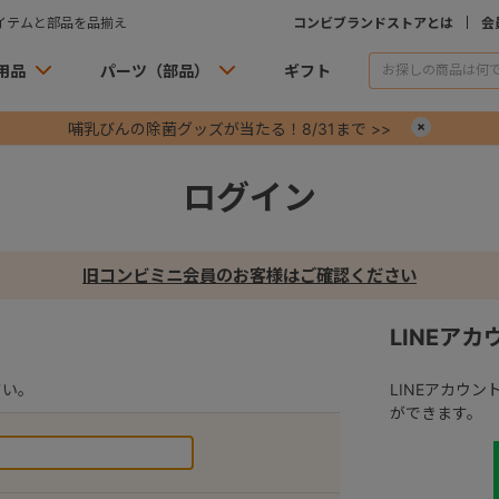
イテムと部品を品揃え
コンビブランドストアとは
会
用品
パーツ（部品）
ギフト
哺乳びんの除菌グッズが当たる！8/31まで >>
×
ログイン
旧コンビミニ会員のお客様はご確認ください
LINEア
さい。
LINEアカウ
ができます。