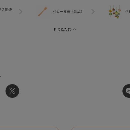
マグ関連
ベビー食器（部品）
ベ
ト