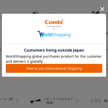
ベビーラック＆
抱
シート
ベビーチェア
（
おむつ・
室
トイレグッズ
ズ
ベビー食器
マ
ア
ア
ベビートイ
ア）
（
シート（部
ベビーラック＆チェア
室
（部品）