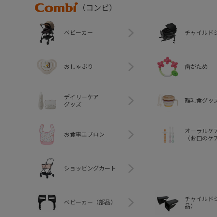
Combi
（コンビ）
ベビーカー
チャイルド
おしゃぶり
歯がため
デイリーケア
離乳食グッ
グッズ
オーラルケ
お食事エプロン
（お口のケ
ショッピングカート
チャイルド
ベビーカー（部品）
品）