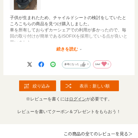
子供が生まれたため、チャイルドシートの検討をしていたと
ころこちらの商品を見つけ購入しました。
車を所有しておらずカーシェアでの利用が多かったので、毎
回の取り付けが簡単であるISOFIXを採用している点が良いと
思いました。
安全面の為仕方ないですが、ベースはやや重いように感じま
続きを読む
したが、シートとベースがセパレートなので毎回の持ち運び
がしやすい点も良いと感じています。
参考になった
0
Like!
0
自宅に置いておく場合は専用の台に乗せられるので、子供の
椅子として使用することができるのもよかったです。
4歳頃まで使用できることを考えるとお買い得な買い物と感
絞り込み
表示：新しい順
じました。
※レビューを書くには
ログイン
が必要です。
レビューを書いてクーポン＆プレゼントをもらおう！
この商品の全てのレビューを見る＞