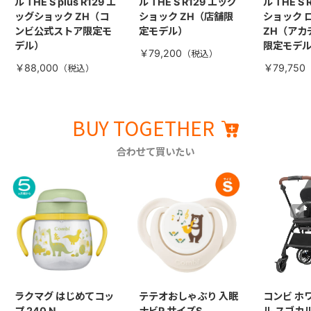
ル THE S plus R129 エ
ル THE S R129 エッグ
ル THE S
ッグショック ZH（コ
ショック ZH（店舗限
ショック 
ンビ公式ストア限定モ
定モデル）
ZH（アカ
デル）
限定モデ
￥79,200
￥88,000
￥79,750
BUY TOGETHER
合わせて買いたい
ラクマグ はじめてコッ
テテオおしゃぶり 入眠
コンビ ホ
プ 240 N
ナビP サイズS
ル スゴカル