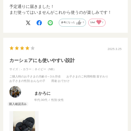
予定通りに届きました！
まだ使ってはいませんがこれから使うのが楽しみです！
参考になった
0
Like!
2
2025.3.25
カーシェアにも使いやすい設計
サイズ：-
カラー：ネイビー（NB）
ご購入時のお子さまの月齢
:0～3カ月頃
お子さまのご利用時期
:首すわり
お子さまの性別
:おんなの子
用途
:おでかけ
まかろに
年代:
30代
性別:
女性