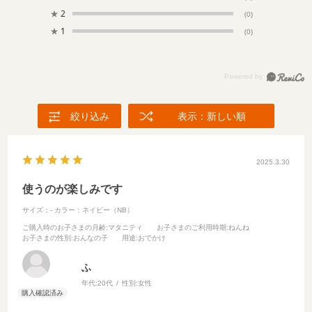
★
2
(0)
★
1
(0)
絞り込み
表示：新しい順
2025.3.30
使うのが楽しみです
サイズ：-
カラー：ネイビー（NB）
ご購入時のお子さまの月齢
:マタニティ
お子さまのご利用時期
:ねんね
お子さまの性別
:おんなの子
用途
:おでかけ
ふ
年代:
20代
性別:
女性