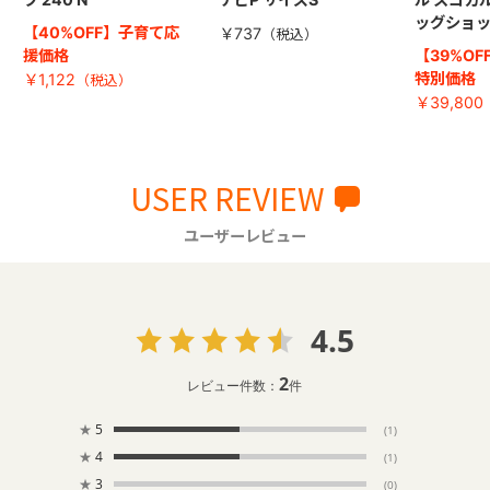
ッグショッ
【40%OFF】子育て応
￥737
援価格
【39%OF
特別価格
￥1,122
￥39,800
USER REVIEW
ユーザーレビュー
4.5
2
レビュー件数：
件
★
5
(1)
★
4
(1)
★
3
(0)