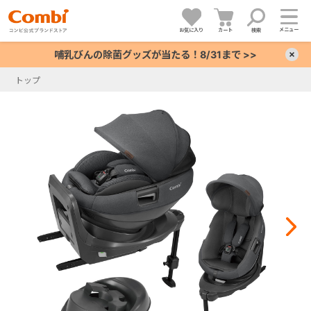
メニュー
お気に入り
カート
検索
哺乳びんの除菌グッズが当たる！8/31まで >>
×
トップ
+
+
+
+