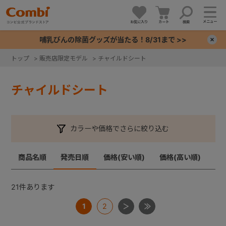
メニュー
お気に入り
カート
検索
哺乳びんの除菌グッズが当たる！8/31まで >>
×
トップ
>
販売店限定モデル
>
チャイルドシート
+
チャイルドシート
+
+
カラーや価格でさらに絞り込む
+
商品名順
発売日順
価格(安い順)
価格(高い順)
21
件あります
1
2