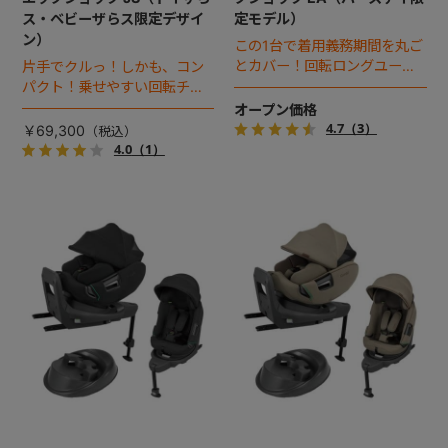
ス・ベビーザらス限定デザイ
定モデル）
ン）
この1台で着用義務期間を丸ご
とカバー！回転ロングユース
片手でクルっ！しかも、コン
チャイルドシート。
パクト！乗せやすい回転チャ
イルドシート。
オープン価格
4.7
（3）
￥69,300
4.0
（1）