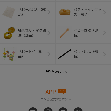
ベビーふとん（部
バス・トイレグッ
品）
ズ（部品）
哺乳びん・マグ関
ベビー食器（部
連（部品）
品）
ベビートイ（部
ペット用品（部
品）
品）
APP
コンビ 公式アカウント