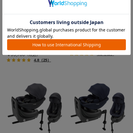
コンビ ホワイトレーベル THE
クルムーヴ コンパクト R129
S premium R129 エッグショ
エッグショック JS（コンビ公
ック VA（コンビ公式ストア限
式ストア限定カラー）
定カラー）
片手でクルっ！しかも、コン
パクト！乗せやすい回転チャ
長く使えて、ずっと守る。セ
イルドシート。
パレートタイプチャイルドシ
ートのロングユースモデル。
￥69,300
4.8
（13）
￥95,700
4.8
（25）