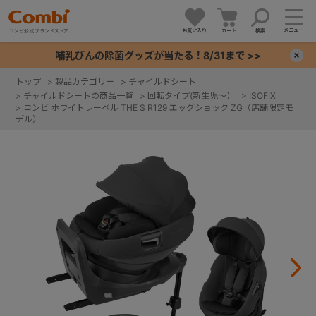
メニュー
お気に入り
カート
検索
哺乳びんの除菌グッズが当たる！8/31まで >>
×
トップ
>
製品カテゴリー
>
チャイルドシート
>
チャイルドシートの商品一覧
>
回転タイプ(新生児～）
>
ISOFIX
+
>
コンビ ホワイトレーベル THE S R129 エッグショック ZG（店舗限定モ
デル）
+
+
+