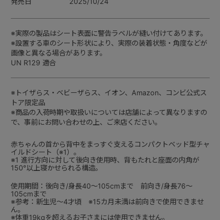
発売日
2025/10/24
※実際の製品はシート表面に警告ラベルが縫い付けてあります。
※設置する車のシート形状により、実際の装着状態・角度などが
画像と異なる場合があります。
UN R129 適合
※トイザらス・ベビーザらス、イオン、Amazon、コンビ公式ス
トア限定品
※商品の入荷時期や取扱いについては店舗によって異なりますの
で、事前にお問い合わせの上、ご来店ください。
赤ちゃんの首から背中をまっすぐ支えるコンパクトベッド型チャ
イルドシート（※1）。
※1 進行方向に対して後向き使用時、背もたれと座面の内角が
150°以上寝かせられる構造。
使用期間：後向き/身長40～105cmまで 前向き/身長76～
105cmまで
※参考：新生児～4才頃 ※15カ月未満は前向きで使用できませ
ん。
※体重19kgを超えるお子さまには使用できません。