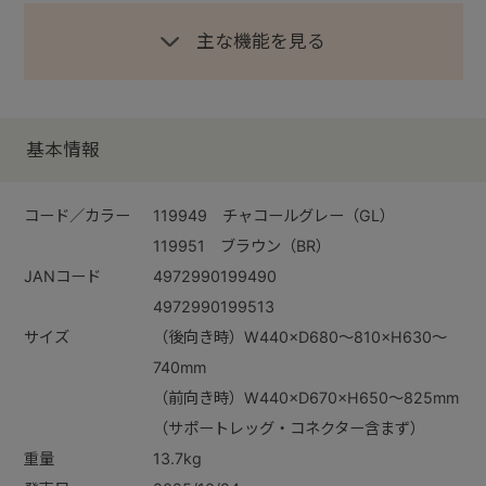
主な機能を見る
基本情報
コード／カラー
119949 チャコールグレー（GL）
119951 ブラウン（BR）
JANコード
4972990199490
4972990199513
サイズ
（後向き時）W440×D680～810×H630～
740mm
（前向き時）W440×D670×H650～825mm
（サポートレッグ・コネクター含まず）
重量
13.7kg