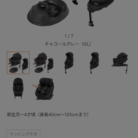
+
+
1
/
7
チャコールグレー（GL）
新生児～4才頃（身長40cm～105cmまで）