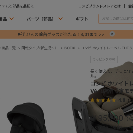
イテムと部品を品揃え
コンビブランドストアとは
会
用品
パーツ（部品）
ギフト
哺乳びんの除菌グッズが当たる！8/31まで >>
×
の商品一覧
>
回転タイプ(新生児～）
>
ISOFIX
>
コンビ ホワイトレーベル THE S 
長く使えて、ずっと守
ル。
コンビ ホワイトレー
VA（店舗限定モ
4.8
（2
￥95,700
￥87,000（税抜）