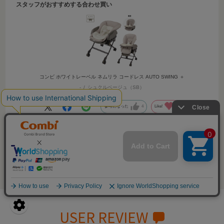
スタッフがおすすめする合わせ買い
も使えるのがポイント。
さらにキャスター付きで、赤ちゃんを乗せたまま部屋から部
屋へラクに移動できます。
ベッドや布団を移動させる必要がなく、「日中の赤ちゃんの
居場所」として大活躍します。
たとえば、こんなシーンで活躍します♪
・キッチンのそばに置いて、赤ちゃんの様子を見守りながら
コンビ ホワイトレーベル ネムリラ コードレス AUTO SWING ＋
お料理
-
シュクルベージュ（SB）
・洗濯物を干す間、ベランダの近くで外気浴
・沐浴後のからだ拭きやお着替え、おむつ替えに
参考になった
4
Like!
3
・パパママの食事中、テーブルのそばでゆらゆら寝かしつけ
・在宅勤務中、デスクのそばで赤ちゃんを見守りながらお仕
事
・腱鞘炎や腰痛などでつらい時、オートスウィングで寝かし
絞り込み
表示：新しい順
つけ
・離乳食が始まったら、付属のテーブルを使って、お食事用
のチェアに
「我が家にベビーラックがあったらどうかな？」と、ぜひイ
メージしてみてください。
USER REVIEW
育児が、もっとラクに、楽しくなりますよ♪