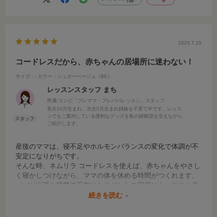
特に産後の体調がすぐれないときや、手首がつらくて腱鞘炎
気味だった時期には、オートスウィング機能が大活躍。スウ
ィングに揺られながら気持ちよさそうに眠るわが子を見て、
本当にホッとしたのを覚えています。
2025.7.15
うちの子はミルクの吐き戻しが多くて、目を離すのが心配だ
ったのですが、どこでも一緒に移動できたことで安心感があ
コードレスだから、赤ちゃんの居場所に迷わない！
りました。
サイズ：-
カラー：シュガーベージュ（BE）
レッスンスタッフ まち
毎回必ず寝てくれるわけではないですが、スウィングを15分
ほど使うと、8割くらいの確率ですやすや…と眠ってくれ
所属:コンビ「プレママ・プレパパレッスン」スタッフ
て、本当に助かりました。
長女10月生まれ、次女5月生まれ姉妹を子育て中です。レッス
ンでもご案内している便利なグッズを私の経験談を交えながら
ご紹介します。
振り返ってみると、3700gと大きめに生まれた我が子を毎回
抱っこで寝かしつけていたら、体力的にかなり厳しかったと
産後のママは、寝不足やホルモンバランスの変化で体調が不
思います。ネムリラがなかったら、きっと心も体も限界だっ
安定になりがちです。
たかも…。そう思うと、我が家にとっては「もう一つの手」
そんな時、ネムリラ コードレスを使えば、赤ちゃんをやさし
そのものでした。
く寝かしつけながら、ママの体を休める時間がつくれます。
パパが出張や残業で不在になりがちなご家庭にも、ママと赤
ちゃんの心強い味方になります。
続きを読む
コードレスだから、電源の場所を気にせず、おうちのどこで