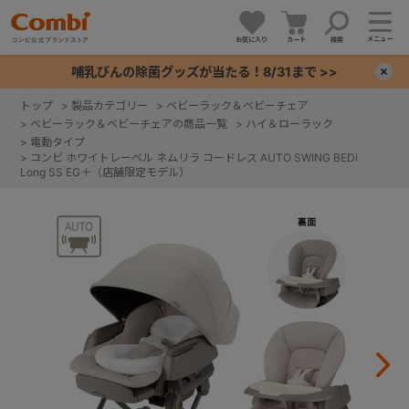
メニュー
お気に入り
カート
検索
哺乳びんの除菌グッズが当たる！8/31まで >>
×
トップ
>
製品カテゴリー
>
ベビーラック＆ベビーチェア
>
ベビーラック＆ベビーチェアの商品一覧
>
ハイ＆ローラック
+
>
電動タイプ
>
コンビ ホワイトレーベル ネムリラ コードレス AUTO SWING BEDi
Long SS EG＋（店舗限定モデル）
+
+
+