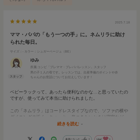
2025.7.18
ママ・パパの「もう一つの手」に。ネムリラに助け
られた毎日。
サイズ：-
カラー：シュガーベージュ（BE）
ゆみ
所属:コンビ「プレママ・プレパパレッスン」スタッフ
男の子１人の母です。レッスンでは、出産準備のポイントや赤
ちゃんのお世話についてお伝えしています！
ベビーラックって、あったら便利なのかな…と思っていたの
ですが、使ってみて本当に助けられました。
この「ネムリラ」はコードレスタイプなので、ソファの横や
ダイニングの近く、ちょっと一息つきたいときは寝室など、
家の中を自由に移動できるのがとっても便利。赤ちゃんを見
続きを読む
守りながら、自分の体も少し休めることができました。
参考になった
3
Like!
6