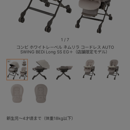
+
+
1
/
7
コンビ ホワイトレーベル ネムリラ コードレス AUTO
コンビ
SWING BEDi Long SS EG＋（店舗限定モデル）
SW
新生児～4才頃まで（体重18kg以下）