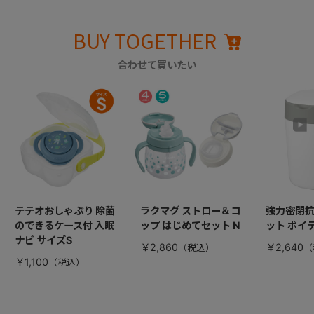
BUY TOGETHER
合わせて買いたい
テテオおしゃぶり 除菌
ラクマグ ストロー＆コ
強力密閉
のできるケース付 入眠
ップ はじめてセット N
ット ポイ
ナビ サイズS
￥2,860
￥2,640
￥1,100