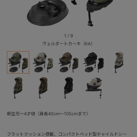
+
+
1
/
9
ヴェルダートカーキ（KA）
新生児～4才頃（身長40cm～105cmまで）
フラットクッション搭載、コンパクトベッド型チャイルドシー