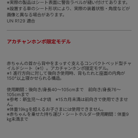
※実際の製品はシート表面に警告ラベルが縫い付けてあります。
※設置する車のシート形状により、実際の装着状態・角度などが
画像と異なる場合があります。
UN R129 適合
アカチャンホンポ限定モデル
赤ちゃんの首から背中をまっすぐ支えるコンパクトベッド型チャ
イルドシート（※1）。アカチャンホンポ限定モデル。
※1 進行方向に対して後向き使用時、背もたれと座面の内角が
150°以上寝かせられる構造。
使用期間：後向き/身長40～105cmまで 前向き/身長76～
105cmまで
※参考：新生児～4才頃 ※15カ月未満は前向きで使用できませ
ん。
※体重19kgを超えるお子さまには使用できません。
※赤ちゃんを乗せた持ち運び・シートホルダー使用期間：体重9
㎏未満まで