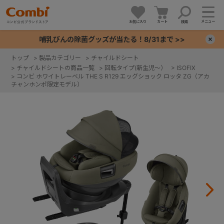
メニュー
お気に入り
カート
検索
哺乳びんの除菌グッズが当たる！8/31まで >>
×
トップ
>
製品カテゴリー
>
チャイルドシート
>
チャイルドシートの商品一覧
>
回転タイプ(新生児～）
>
ISOFIX
+
>
コンビ ホワイトレーベル THE S R129 エッグショック ロッタ ZG（アカ
チャンホンポ限定モデル）
+
+
+