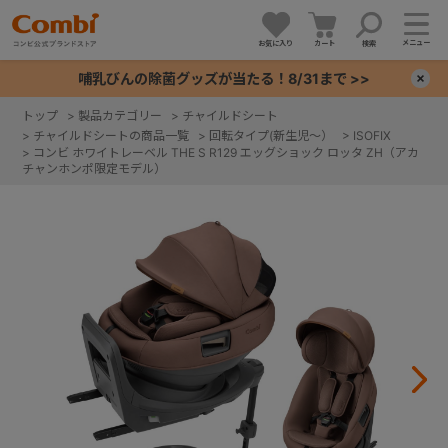
メニュー
お気に入り
カート
検索
哺乳びんの除菌グッズが当たる！8/31まで >>
×
トップ
>
製品カテゴリー
>
チャイルドシート
>
チャイルドシートの商品一覧
>
回転タイプ(新生児～）
>
ISOFIX
+
>
コンビ ホワイトレーベル THE S R129 エッグショック ロッタ ZH（アカ
チャンホンポ限定モデル）
+
+
+