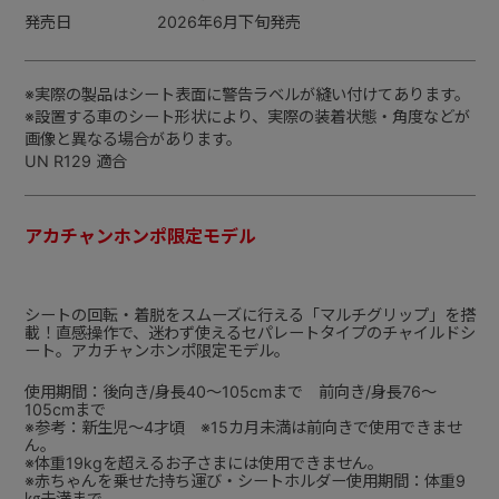
発売日
2026年6月下旬発売
※実際の製品はシート表面に警告ラベルが縫い付けてあります。
※設置する車のシート形状により、実際の装着状態・角度などが
画像と異なる場合があります。
UN R129 適合
アカチャンホンポ限定モデル
シートの回転・着脱をスムーズに行える「マルチグリップ」を搭
載！直感操作で、迷わず使えるセパレートタイプのチャイルドシ
ート。アカチャンホンポ限定モデル。
使用期間：後向き/身長40～105cmまで 前向き/身長76～
105cmまで
※参考：新生児～4才頃 ※15カ月未満は前向きで使用できませ
ん。
※体重19kgを超えるお子さまには使用できません。
※赤ちゃんを乗せた持ち運び・シートホルダー使用期間：体重9
㎏未満まで