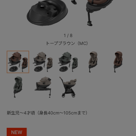
+
+
1
/
8
トープブラウン（MC）
新生児～4才頃（身長40cm～105cmまで）