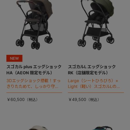
スゴカル plus エッグショック
スゴカルL エッグショック
HA（AEON 限定モデル）
RK（店舗限定モデル）
3Dエッグショック搭載！すっ
Large（シートひろびろ）×
きりたためて、しっかり守れ
Light（軽い）スゴカルLのス
る、スゴカルのコンパクトモ
タンダードモデル。
デル。
￥60,500
￥49,500