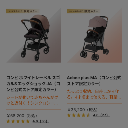
コンビ ホワイトレーベル スゴ
Acbee plus MA（コンビ公式
カルS エッグショック JA（コ
ストア限定カラー）
ンビ公式ストア限定カラー）
たっぷり収納、日差しから守
る。4才頃まで使える、軽量B
シートが動いて赤ちゃんがグ
型ベビーカー。
ッと近付く！シンクロシート
搭載プレミアムベビーカー。
￥35,200
4.6
（27）
￥68,200
4.8
（56）