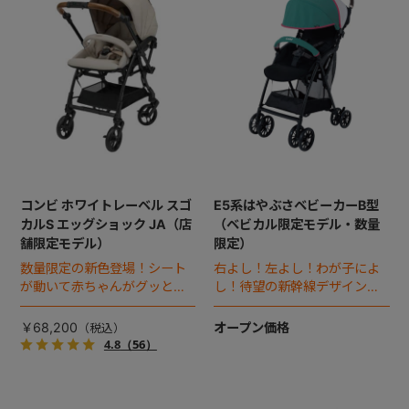
コンビ ホワイトレーベル スゴ
E5系はやぶさベビーカーB型
カルS エッグショック JA（店
（ベビカル限定モデル・数量
舗限定モデル）
限定）
数量限定の新色登場！シート
右よし！左よし！わが子によ
が動いて赤ちゃんがグッと近
し！待望の新幹線デザインのB
付く、プレミアムベビーカ
型ベビーカー誕生。
ー。
￥68,200
オープン価格
4.8
（56）