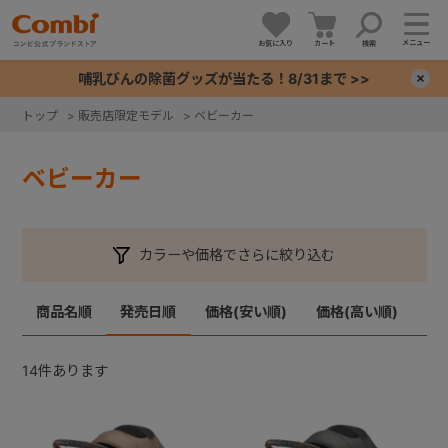
メニュー
お気に入り
カート
検索
哺乳びんの除菌グッズが当たる！8/31まで >>
×
トップ
>
販売店限定モデル
>
ベビーカー
+
ベビーカー
+
+
カラーや価格でさらに絞り込む
+
商品名順
発売日順
価格(安い順)
価格(高い順)
14
件あります