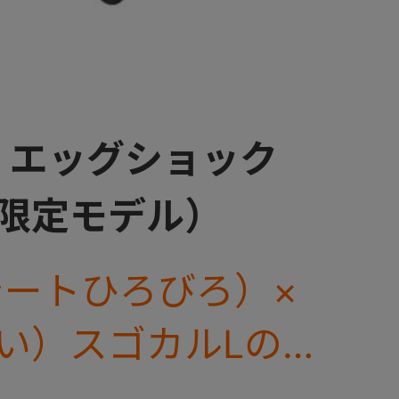
 エッグショック
舗限定モデル）
（シートひろびろ）×
（軽い）スゴカルLのス
ドモデル。