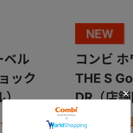
ーベル
コンビ 
ショック
THE S 
ル）
DR（店
ラベルシス
THE S