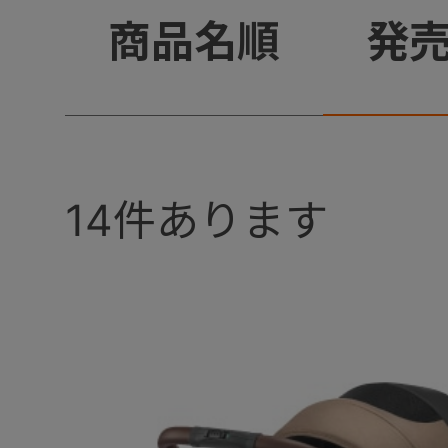
+
商品名順
発
14
件あります