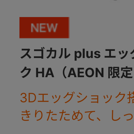
スゴカル plus エ
ク HA（AEON 限
3Dエッグショック
きりたためて、し
る、スゴカルのコ