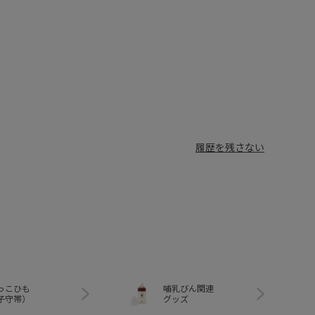
履歴を残さない
っこひも
哺乳びん関連
子守帯）
グッズ