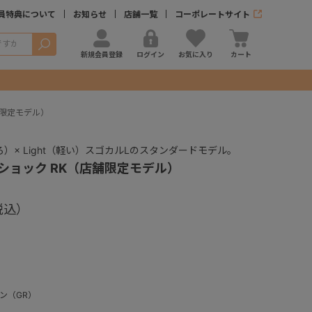
員特典について
お知らせ
店舗一覧
コーポレートサイト
検索
新規会員登録
ログイン
お気に入り
カート
舗限定モデル）
ろ）× Light（軽い）スゴカルLのスタンダードモデル。
グショック RK（店舗限定モデル）
登録する
ン（GR）