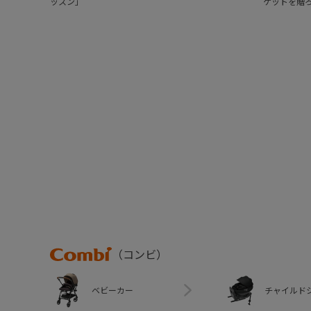
ッスン」
ケットを贈
Combi
（コンビ）
ベビーカー
チャイルド