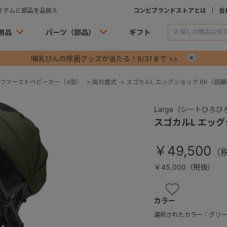
イテムと部品を品揃え
コンビブランドストアとは
会
用品
パーツ（部品）
ギフト
哺乳びんの除菌グッズが当たる！8/31まで >>
×
ファーストベビーカー（A型）
>
両対面式
>
スゴカルL エッグショック RK（店
Large（シートひろび
スゴカルL エッ
￥49,500
￥45,000（税抜）
お気に入りに
カラー
選択されたカラー：グリー