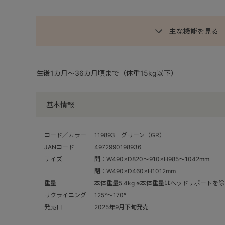
主な機能を見る
生後1カ月～36カ月頃まで（体重15kg以下）
基本情報
コード／カラー
119893 グリーン（GR）
JANコード
4972990198936
サイズ
開：W490×D820～910×H985～1042mm
閉：W490×D460×H1012mm
重量
本体重量5.4kg ※本体重量はヘッドサポートを
リクライニング
125°～170°
発売日
2025年9月下旬発売