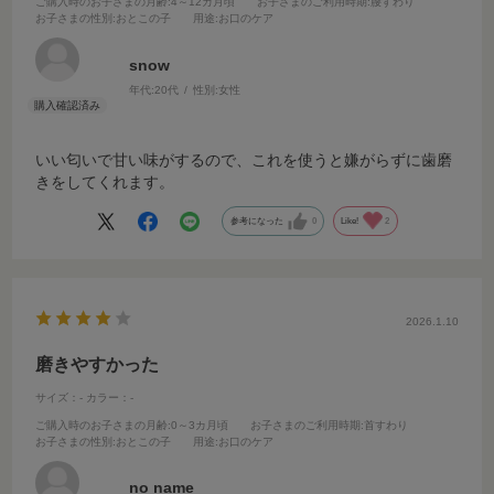
ご購入時のお子さまの月齢
:4～12カ月頃
お子さまのご利用時期
:腰すわり
お子さまの性別
:おとこの子
用途
:お口のケア
snow
年代:
20代
性別:
女性
いい匂いで甘い味がするので、これを使うと嫌がらずに歯磨
きをしてくれます。
参考になった
0
Like!
2
2026.1.10
磨きやすかった
サイズ：-
カラー：-
ご購入時のお子さまの月齢
:0～3カ月頃
お子さまのご利用時期
:首すわり
お子さまの性別
:おとこの子
用途
:お口のケア
no name