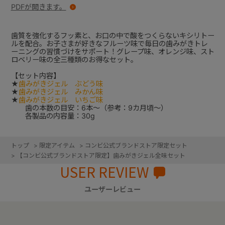
PDFが開きます。
歯質を強化するフッ素と、お口の中で酸をつくらないキシリトー
ルを配合。お子さまが好きなフルーツ味で毎日の歯みがきトレ
ーニングの習慣づけをサポート！グレープ味、オレンジ味、スト
ロベリー味の全三種類のお得なセット。
【セット内容】
★
歯みがきジェル ぶどう味
★
歯みがきジェル みかん味
★
歯みがきジェル いちご味
歯の本数の目安：6本～（参考：9カ月頃～）
各製品の内容量：30g
トップ
>
限定アイテム
>
コンビ公式ブランドストア限定セット
>
【コンビ公式ブランドストア限定】歯みがきジェル全味セット
USER REVIEW
ユーザーレビュー