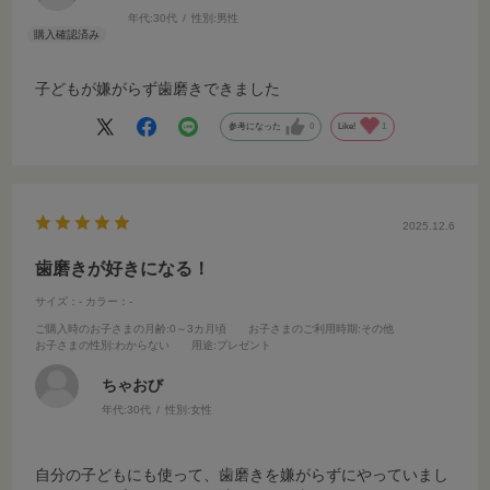
年代:
30代
性別:
男性
子どもが嫌がらず歯磨きできました
参考になった
0
Like!
1
2025.12.6
歯磨きが好きになる！
サイズ：-
カラー：-
ご購入時のお子さまの月齢
:0～3カ月頃
お子さまのご利用時期
:その他
お子さまの性別
:わからない
用途
:プレゼント
ちゃおび
年代:
30代
性別:
女性
自分の子どもにも使って、歯磨きを嫌がらずにやっていまし