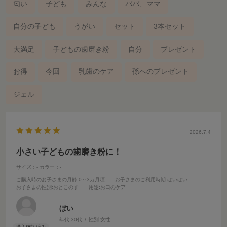
匂い
子ども
みんな
パパ、ママ
自分の子ども
うがい
セット
3本セット
大満足
子どもの歯磨き粉
自分
プレゼント
お得
今回
乳歯のケア
孫へのプレゼント
ジェル
2026.7.4
小さい子どもの歯磨き粉に！
サイズ：-
カラー：-
ご購入時のお子さまの月齢
:0～3カ月頃
お子さまのご利用時期
:はいはい
お子さまの性別
:おとこの子
用途
:お口のケア
ぼい
年代:
30代
性別:
女性