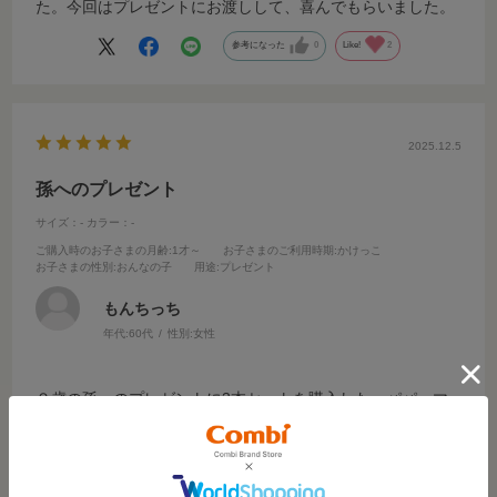
た。今回はプレゼントにお渡しして、喜んでもらいました。
参考になった
0
Like!
2
2025.12.5
孫へのプレゼント
サイズ：-
カラー：-
ご購入時のお子さまの月齢
:1才～
お子さまのご利用時期
:かけっこ
お子さまの性別
:おんなの子
用途
:プレゼント
もんちっち
年代:
60代
性別:
女性
２歳の孫へのプレゼントに3本セットを購入した。パパ、マ
マ、自分に分けて、みんなでシュッシュッしようと、とても
気に入ってました。良かったです。
参考になった
0
Like!
2