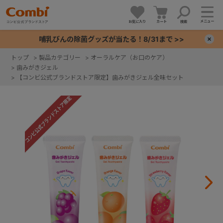
メニュー
お気に入り
カート
検索
哺乳びんの除菌グッズが当たる！8/31まで >>
×
トップ
>
製品カテゴリー
>
オーラルケア（お口のケア）
>
歯みがきジェル
+
>
【コンビ公式ブランドストア限定】歯みがきジェル全味セット
+
+
+