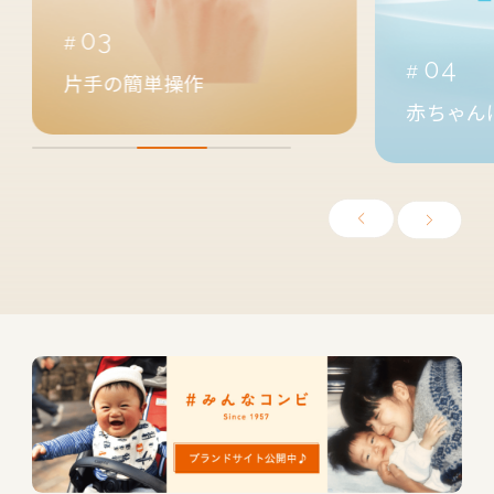
03
04
片手の簡単操作
赤ちゃん