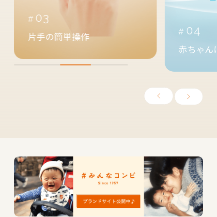
03
04
片手の簡単操作
赤ちゃん