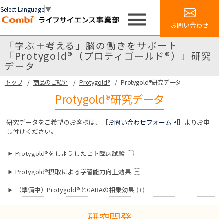
Select Language
▼
menu
お問い合わせ
「学ぶ＋考える」脳の働きをサポート
「Protygold®（プロティゴールド®）」研究
データ
トップ
商品のご紹介
Protygold®
Protygold®研究データ
Protygold®研究データ
研究データをご希望のお客様は、【
お問い合わせフォーム
】よりお申
し付けください。
Protygold®をしようしたヒト臨床試験
Protygold®摂取による学習能力向上効果
（準備中）Protygold®とGABAの相乗効果
研究開発