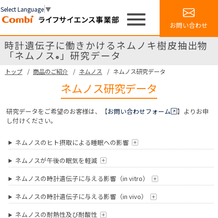
Select Language
▼
menu
お問い合わせ
時計遺伝子に働きかけるネムノキ樹皮抽出物
「ネムノス
」研究データ
®
トップ
商品のご紹介
ネムノス
ネムノス研究データ
ネムノス研究データ
研究データをご希望のお客様は、【
お問い合わせフォーム
】よりお申
し付けください。
ネムノスのヒト摂取による睡眠への影響
ネムノスが午後の眠気を軽減
ネムノスの時計遺伝子に与える影響（in vitro）
ネムノスの時計遺伝子に与える影響（in vivo）
ネムノスの耐熱性及び耐酸性