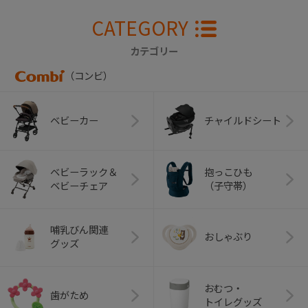
CATEGORY
カテゴリー
（コンビ）
ベビーカー
チャイルドシート
ベビーラック＆
抱っこひも
ベビーチェア
（子守帯）
哺乳びん関連
おしゃぶり
グッズ
おむつ・
歯がため
トイレグッズ