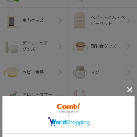
ベビーふとん・ベ
室内グッズ
ビーベッド
デイリーケア
離乳食グッズ
グッズ
ベビー食器
マグ
おはし・スプー
お食事エプロン
ン・フォーク
オーラルケア
ベビートイ
（お口のケア）