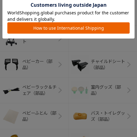
アウトドアグッズ
ペット用品
（ヘルメット）
ショッピングカー
ト
ベビーカー（部
チャイルドシート
品）
（部品）
ベビーラック＆チ
室内グッズ（部
ェア（部品）
品）
ベビーふとん（部
バス・トイレグッ
品）
ズ（部品）