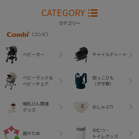
CATEGORY
カテゴリー
（コンビ）
ベビーカー
チャイルドシート
ベビーラック＆
抱っこひも
ベビーチェア
（子守帯）
哺乳びん関連
おしゃぶり
グッズ
おむつ・
歯がため
トイレグッズ