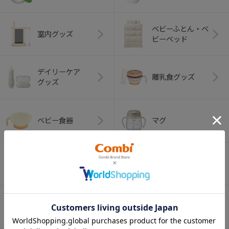
ベビーふとん・ベ
室内グッズ
ビーベッド
デイリーケア
離乳食グッズ
グッズ
ベビー食器
マグ
おはし・スプー
お食事エプロン
ン・フォーク
オーラルケア
ベビートイ
（お口のケア）