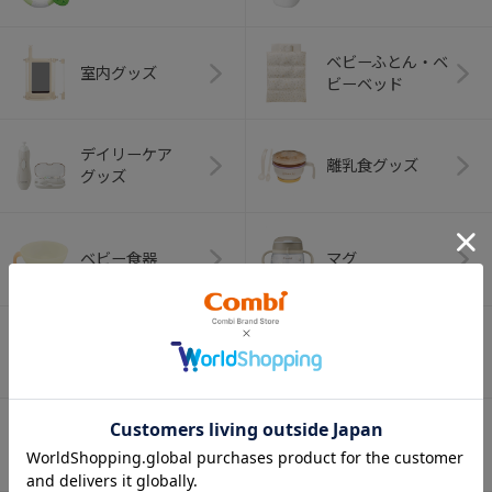
ベビーふとん・ベ
室内グッズ
ビーベッド
デイリーケア
離乳食グッズ
グッズ
ベビー食器
マグ
おはし・スプー
お食事エプロン
ン・フォーク
オーラルケア
ベビートイ
（お口のケア）