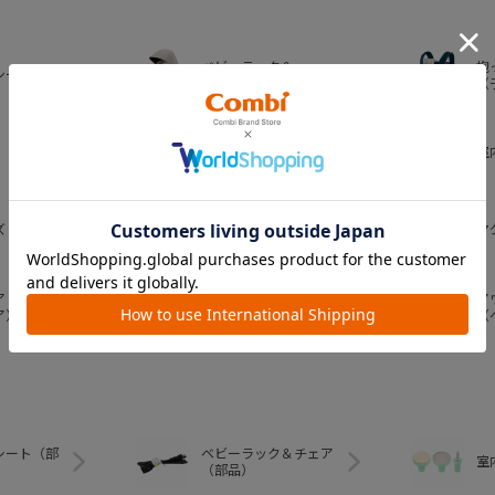
ベビーラック＆
抱
シート
ベビーチェア
（
おむつ・
室
トイレグッズ
ズ
ベビー食器
マ
ア
ア
ベビートイ
ア）
（
シート（部
ベビーラック＆チェア
室
（部品）