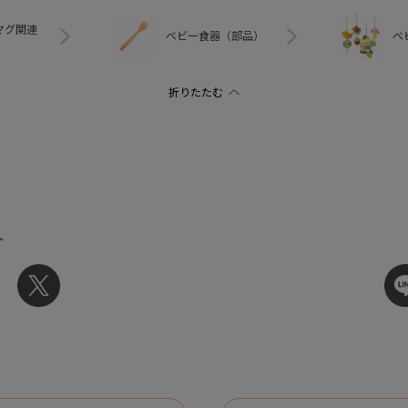
マグ関連
ベビー食器（部品）
ベ
ト