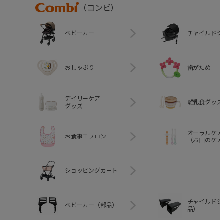
Combi
（コンビ）
ベビーカー
チャイルド
おしゃぶり
歯がため
デイリーケア
離乳食グッ
グッズ
オーラルケ
お食事エプロン
（お口のケ
ショッピングカート
チャイルド
ベビーカー（部品）
品）