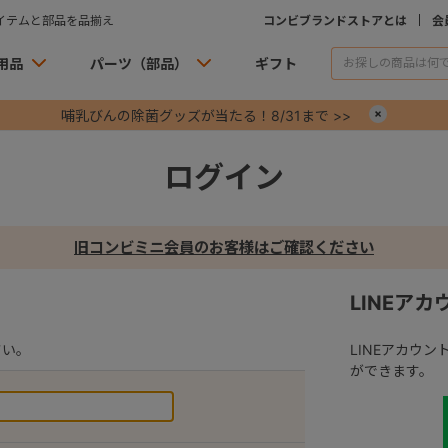
イテムと部品を品揃え
コンビブランドストアとは
会
用品
パーツ（部品）
ギフト
哺乳びんの除菌グッズが当たる！8/31まで >>
×
ログイン
旧コンビミニ会員のお客様はご確認ください
LINEア
さい。
LINEアカウ
ができます。