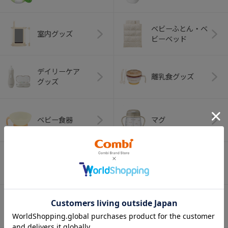
ベビーふとん・ベ
室内グッズ
ビーベッド
デイリーケア
離乳食グッズ
グッズ
ベビー食器
マグ
おはし・スプー
お食事エプロン
ン・フォーク
オーラルケア
ベビートイ
（お口のケア）