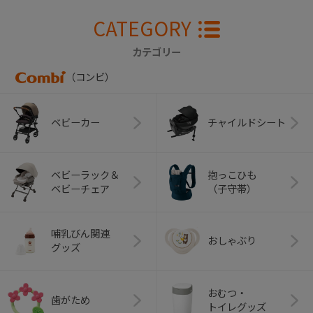
CATEGORY
カテゴリー
（コンビ）
ベビーカー
チャイルドシート
ベビーラック＆
抱っこひも
ベビーチェア
（子守帯）
哺乳びん関連
おしゃぶり
グッズ
おむつ・
歯がため
トイレグッズ