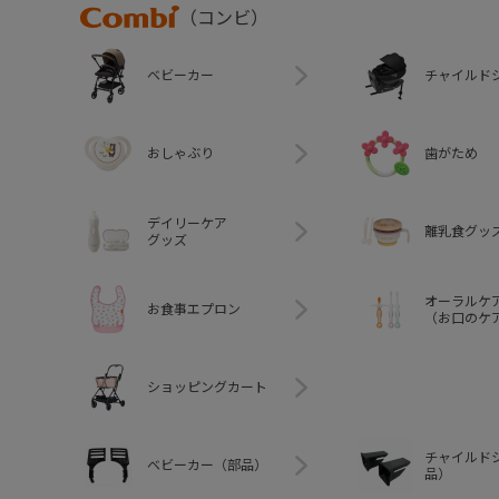
Combi
（コンビ）
ベビーカー
チャイルド
おしゃぶり
歯がため
デイリーケア
離乳食グッ
グッズ
オーラルケ
お食事エプロン
（お口のケ
ショッピングカート
チャイルド
ベビーカー（部品）
品）