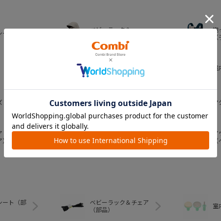
ベビーラック＆
抱
シート
ベビーチェア
（
おむつ・
室
トイレグッズ
ズ
ベビー食器
マ
ア
ア
ベビートイ
ア）
（
シート（部
ベビーラック＆チェア
室
（部品）