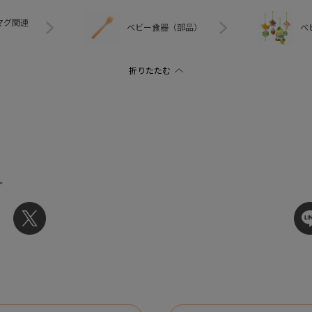
マグ関連
ベビー食器（部品）
ベ
ト