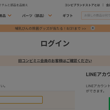
イテムと部品を品揃え
コンビブランドストアとは
会
用品
パーツ（部品）
ギフト
哺乳びんの除菌グッズが当たる！8/31まで >>
×
ログイン
旧コンビミニ会員のお客様はご確認ください
LINEア
さい。
LINEアカウ
ができます。