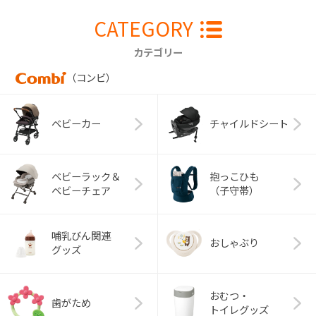
CATEGORY
カテゴリー
（コンビ）
ベビーカー
チャイルドシート
ベビーラック＆
抱っこひも
ベビーチェア
（子守帯）
哺乳びん関連
おしゃぶり
グッズ
おむつ・
歯がため
トイレグッズ