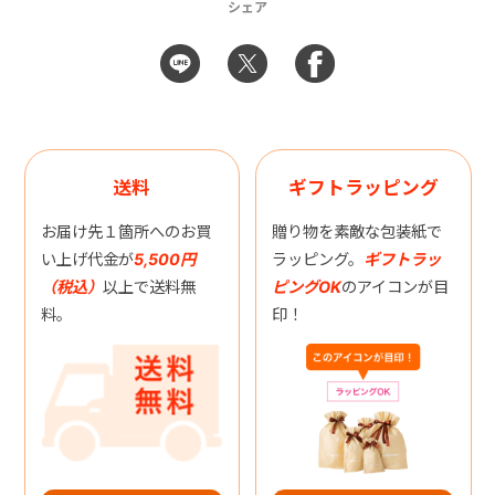
シェア
送料
ギフトラッピング
お届け先１箇所へのお買
贈り物を素敵な包装紙で
い上げ代金が
5,500円
ラッピング。
ギフトラッ
（税込）
以上で送料無
ピングOK
のアイコンが目
料。
印！