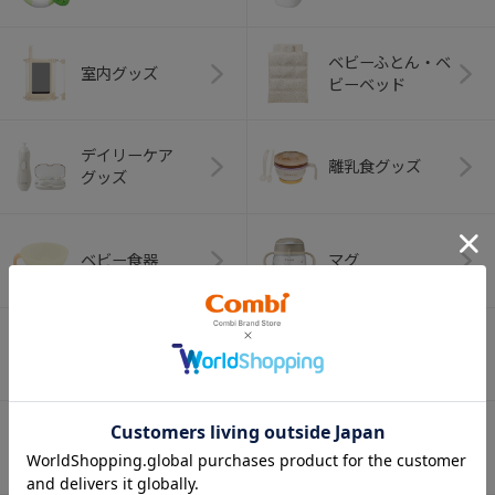
ベビーふとん・ベ
室内グッズ
ビーベッド
デイリーケア
離乳食グッズ
グッズ
ベビー食器
マグ
おはし・スプー
お食事エプロン
ン・フォーク
オーラルケア
ベビートイ
（お口のケア）