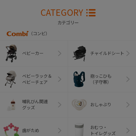
CATEGORY
カテゴリー
（コンビ）
ベビーカー
チャイルドシート
ベビーラック＆
抱っこひも
ベビーチェア
（子守帯）
哺乳びん関連
おしゃぶり
グッズ
おむつ・
歯がため
トイレグッズ