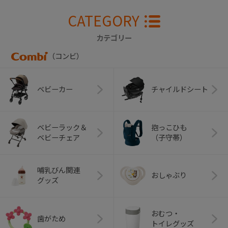
CATEGORY
カテゴリー
（コンビ）
ベビーカー
チャイルドシート
ベビーラック＆
抱っこひも
ベビーチェア
（子守帯）
哺乳びん関連
おしゃぶり
グッズ
おむつ・
歯がため
トイレグッズ