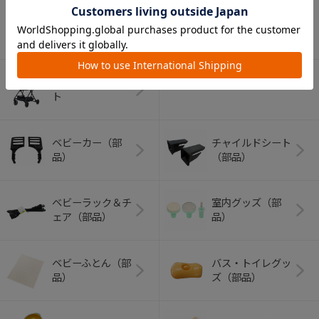
アウトドアグッズ
ペット用品
（ヘルメット）
ショッピングカー
ト
ベビーカー（部
チャイルドシート
品）
（部品）
ベビーラック＆チ
室内グッズ（部
ェア（部品）
品）
ベビーふとん（部
バス・トイレグッ
品）
ズ（部品）