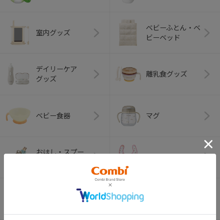
ベビーふとん・ベ
室内グッズ
ビーベッド
デイリーケア
離乳食グッズ
グッズ
ベビー食器
マグ
おはし・スプー
お食事エプロン
ン・フォーク
オーラルケア
ベビートイ
（お口のケア）