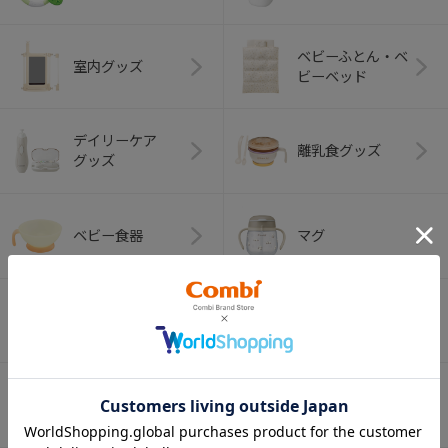
ベビーふとん・ベ
室内グッズ
ビーベッド
デイリーケア
離乳食グッズ
グッズ
ベビー食器
マグ
おはし・スプー
お食事エプロン
ン・フォーク
オーラルケア
ベビートイ
（お口のケア）