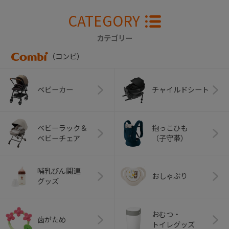
CATEGORY
カテゴリー
（コンビ）
ベビーカー
チャイルドシート
ベビーラック＆
抱っこひも
ベビーチェア
（子守帯）
哺乳びん関連
おしゃぶり
グッズ
おむつ・
歯がため
トイレグッズ