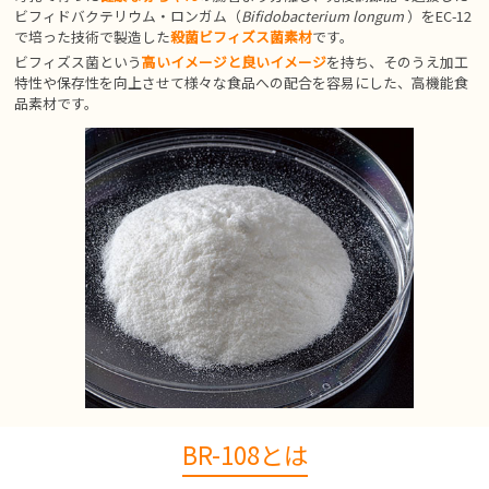
ビフィドバクテリウム・ロンガム（
Bifidobacterium longum
）をEC-12
で培った技術で製造した
殺菌ビフィズス菌素材
です。
ビフィズス菌という
高いイメージと良いイメージ
を持ち、そのうえ加工
特性や保存性を向上させて様々な食品への配合を容易にした、高機能食
品素材です。
BR-108とは