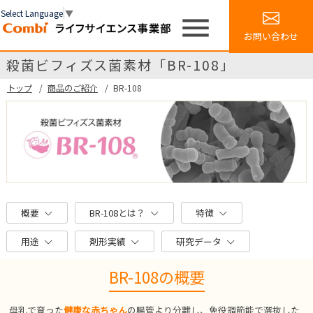
Select Language
▼
menu
お問い合わせ
殺菌ビフィズス菌素材「BR-108」
トップ
商品のご紹介
BR-108
概要
BR-108とは？
特徴
用途
剤形実績
研究データ
BR-108の概要
母乳で育った
健康な赤ちゃん
の腸管より分離し、免役調節能で選抜した