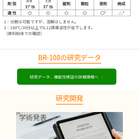
ﾊｰﾄﾞ
ｿﾌﾄ
剤 型
錠剤
顆粒
液剤
焼成
ｶﾌﾟｾﾙ
ｶﾌﾟｾﾙ
1
2
適 性
◎
◎
◎
◎
〇
△
1：分散は可能ですが、溶解はしません。
2：160℃/30分以上でIL-12誘導活性が低下します。
（原料粉体での確認）
BR-108の研究データ
研究データ、機能性検証の詳細情報へ
研究開発