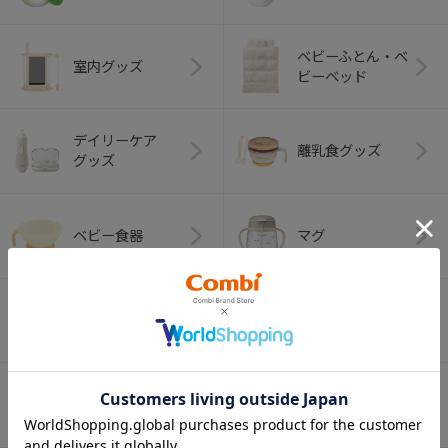
ベビーふとん・ベ
室内グッズ
ビーベッド
デイリーケア
離乳食グッズ
グッズ
ベビー食器
マグ
おはし・スプー
お食事エプロン
ン・フォーク
オーラルケア
ベビートイ
（お口のケア）