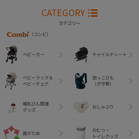
CATEGORY
カテゴリー
（コンビ）
ベビーカー
チャイルドシート
ベビーラック＆
抱っこひも
ベビーチェア
（子守帯）
哺乳びん関連
おしゃぶり
グッズ
おむつ・
歯がため
トイレグッズ