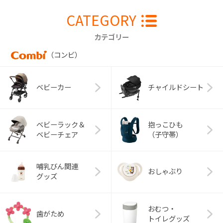
CATEGORY
カテゴリー
（コンビ）
ベビーカー
チャイルドシート
ベビーラック＆
抱っこひも
ベビーチェア
（子守帯）
哺乳びん関連
おしゃぶり
グッズ
おむつ・
歯がため
トイレグッズ