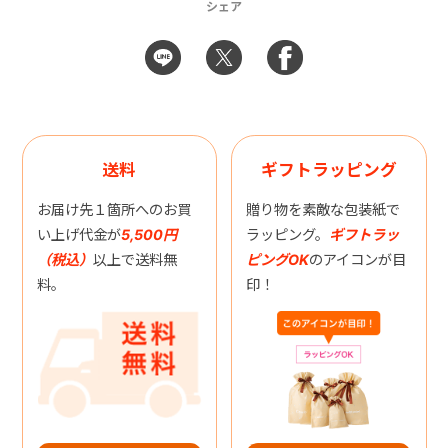
シェア
送料
ギフトラッピング
お届け先１箇所へのお買
贈り物を素敵な包装紙で
い上げ代金が
5,500円
ラッピング。
ギフトラッ
（税込）
以上で送料無
ピングOK
のアイコンが目
料。
印！