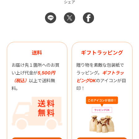
シェア
送料
ギフトラッピング
お届け先１箇所へのお買
贈り物を素敵な包装紙で
い上げ代金が
5,500円
ラッピング。
ギフトラッ
（税込）
以上で送料無
ピングOK
のアイコンが目
料。
印！