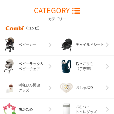
CATEGORY
カテゴリー
（コンビ）
ベビーカー
チャイルドシート
ベビーラック＆
抱っこひも
ベビーチェア
（子守帯）
哺乳びん関連
おしゃぶり
グッズ
おむつ・
歯がため
トイレグッズ