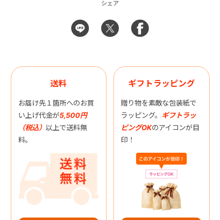
シェア
送料
ギフトラッピング
お届け先１箇所へのお買
贈り物を素敵な包装紙で
い上げ代金が
5,500円
ラッピング。
ギフトラッ
（税込）
以上で送料無
ピングOK
のアイコンが目
料。
印！