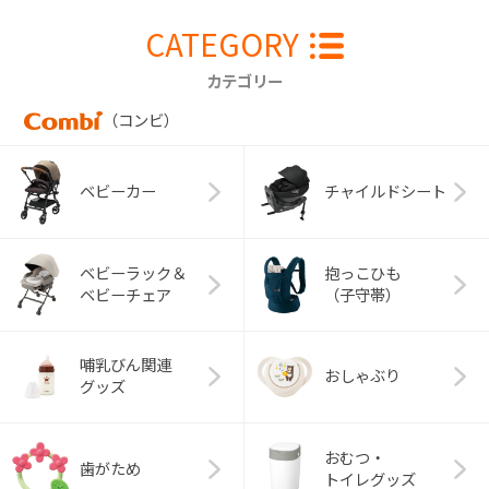
CATEGORY
カテゴリー
（コンビ）
ベビーカー
チャイルドシート
ベビーラック＆
抱っこひも
ベビーチェア
（子守帯）
哺乳びん関連
おしゃぶり
グッズ
おむつ・
歯がため
トイレグッズ