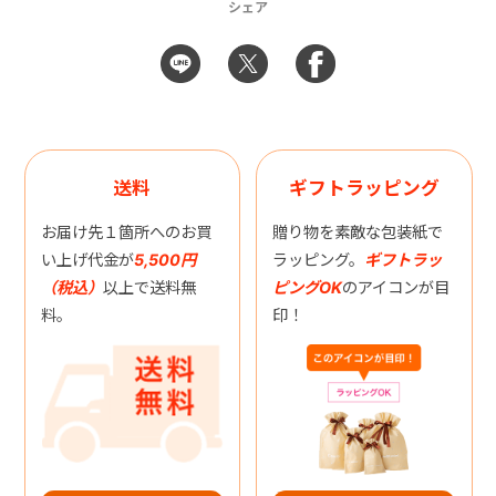
シェア
送料
ギフトラッピング
お届け先１箇所へのお買
贈り物を素敵な包装紙で
い上げ代金が
5,500円
ラッピング。
ギフトラッ
（税込）
以上で送料無
ピングOK
のアイコンが目
料。
印！