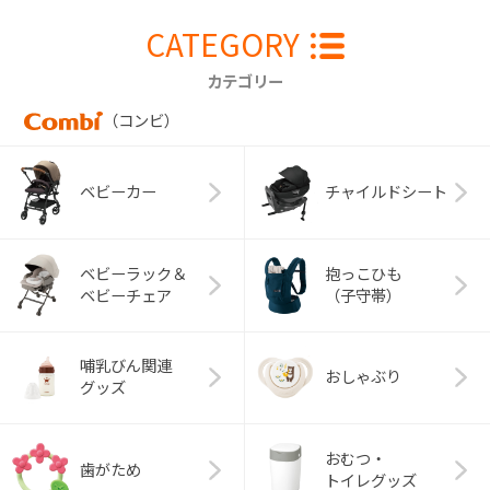
CATEGORY
カテゴリー
（コンビ）
ベビーカー
チャイルドシート
ベビーラック＆
抱っこひも
ベビーチェア
（子守帯）
哺乳びん関連
おしゃぶり
グッズ
おむつ・
歯がため
トイレグッズ