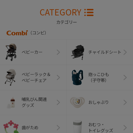
CATEGORY
カテゴリー
（コンビ）
ベビーカー
チャイルドシート
ベビーラック＆
抱っこひも
ベビーチェア
（子守帯）
哺乳びん関連
おしゃぶり
グッズ
おむつ・
歯がため
トイレグッズ