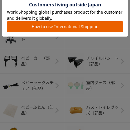
アウトドアグッズ
ペット用品
（ヘルメット）
ショッピングカー
ト
ベビーカー（部
チャイルドシート
品）
（部品）
ベビーラック＆チ
室内グッズ（部
ェア（部品）
品）
ベビーふとん（部
バス・トイレグッ
品）
ズ（部品）