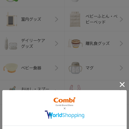
ベビーふとん・ベ
室内グッズ
ビーベッド
デイリーケア
離乳食グッズ
グッズ
ベビー食器
マグ
おはし・スプー
お食事エプロン
ン・フォーク
オーラルケア
ベビートイ
（お口のケア）