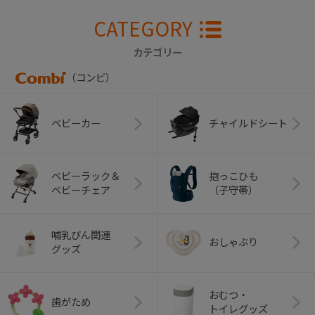
CATEGORY
カテゴリー
（コンビ）
ベビーカー
チャイルドシート
ベビーラック＆
抱っこひも
ベビーチェア
（子守帯）
哺乳びん関連
おしゃぶり
グッズ
おむつ・
歯がため
トイレグッズ