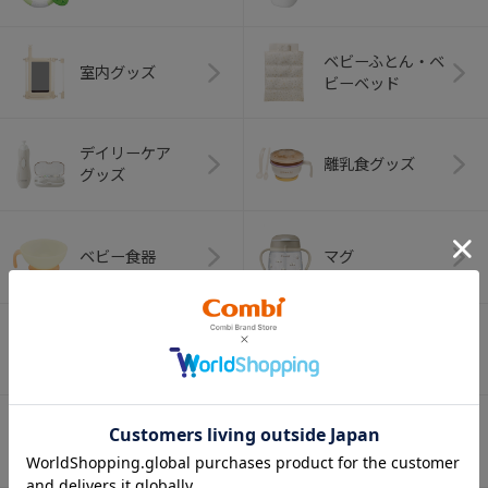
ベビーふとん・ベ
室内グッズ
ビーベッド
デイリーケア
離乳食グッズ
グッズ
ベビー食器
マグ
おはし・スプー
お食事エプロン
ン・フォーク
オーラルケア
ベビートイ
（お口のケア）